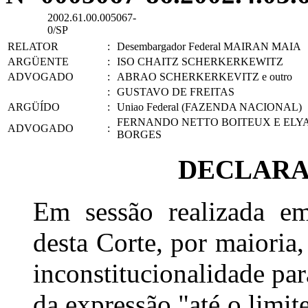
2002.61.00.005067-
0/SP
RELATOR
:
Desembargador Federal MAIRAN MAIA
ARGÜENTE
:
ISO CHAITZ SCHERKERKEWITZ
ADVOGADO
:
ABRAO SCHERKERKEVITZ e outro
:
GUSTAVO DE FREITAS
ARGÜÍDO
:
Uniao Federal (FAZENDA NACIONAL)
FERNANDO NETTO BOITEUX E ELYA
ADVOGADO
:
BORGES
DECLARA
Em sessão realizada e
desta Corte, por maioria
inconstitucionalidade par
da expressão "até o limit