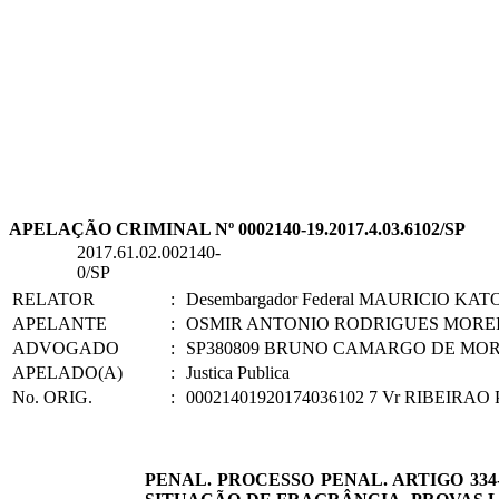
APELAÇÃO CRIMINAL Nº 0002140-19.2017.4.03.6102/SP
2017.61.02.002140-
0/SP
RELATOR
:
Desembargador Federal MAURICIO KAT
APELANTE
:
OSMIR ANTONIO RODRIGUES MORE
ADVOGADO
:
SP380809 BRUNO CAMARGO DE MORAE
APELADO(A)
:
Justica Publica
No. ORIG.
:
00021401920174036102 7 Vr RIBEIRAO
PENAL. PROCESSO PENAL. ARTIGO 334-A