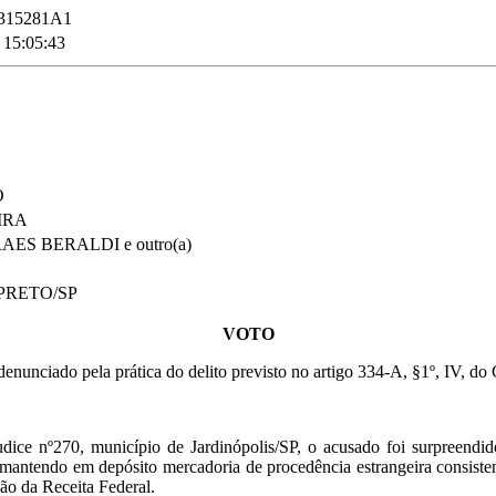
315281A1
 15:05:43
O
IRA
S BERALDI e outro(a)
 PRETO/SP
VOTO
 denunciado pela prática do delito previsto no artigo 334-A, §1º, IV, do 
ice nº270, município de Jardinópolis/SP, o acusado foi surpreendid
, mantendo em depósito mercadoria de procedência estrangeira cons
ão da Receita Federal.