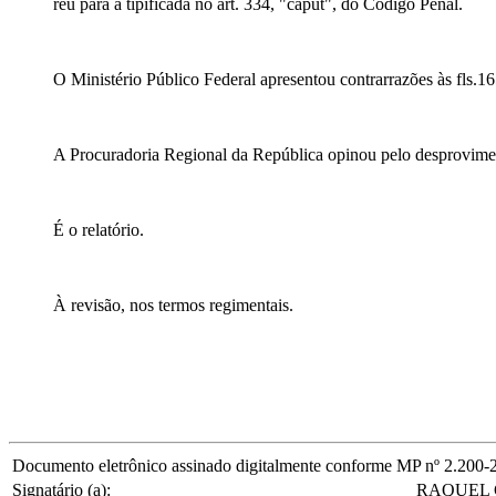
réu para a tipificada no art. 334, "caput", do Código Penal.
O Ministério Público Federal apresentou contrarrazões às fls.1
A Procuradoria Regional da República opinou pelo desprovimen
É o relatório.
À revisão, nos termos regimentais.
Documento eletrônico assinado digitalmente conforme MP nº 2.200-2/20
Signatário (a):
RAQUEL 