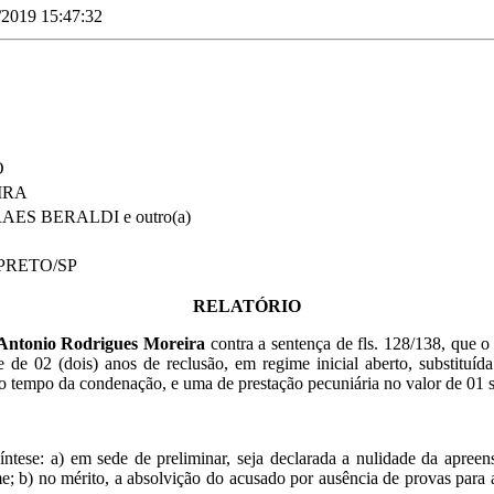
/2019 15:47:32
O
IRA
S BERALDI e outro(a)
 PRETO/SP
RELATÓRIO
Antonio Rodrigues Moreira
contra a sentença de fls. 128/138, que o
e 02 (dois) anos de reclusão, em regime inicial aberto, substituída a
o tempo da condenação, e uma de prestação pecuniária no valor de 01 sa
 síntese: a) em sede de preliminar, seja declarada a nulidade da apr
e; b) no mérito, a absolvição do acusado por ausência de provas para a