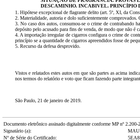
SITUAÇÃO DE FRAGRÂNCIA. PROVAS 
DESCAMINHO. INCABIVEL. PRINCÍPIO 
1. Hipótese excepcional de flagrante delito (art. 5º, XI, da Cons
2. Materialidade, autoria e dolo suficientemente comprovados
3. No caso dos autos, consumou-se o crime de contrabando haja
depósito pelo acusado para fins de venda, de modo que não é ca
4. A importação irregular de cigarros configura o crime de cont
princípio se a quantidade de cigarros apreendidos fosse de pequ
5. Recurso da defesa desprovido.
Vistos e relatados estes autos em que são partes as acima ind
nos termos do relatório e voto que ficam fazendo parte integran
São Paulo, 21 de janeiro de 2019.
Documento eletrônico assinado digitalmente conforme MP nº 2.200-2/20
Signatário (a):
MAUR
Nº de Série do Certificado:
5EA8