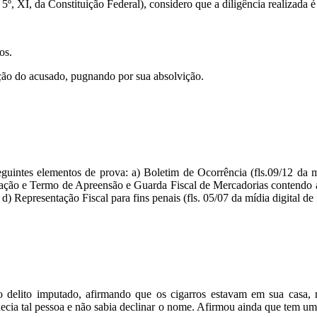
. 5º, XI, da Constituição Federal), considero que a diligência realizada 
os.
ção do acusado, pugnando por sua absolvição.
uintes elementos de prova: a) Boletim de Ocorrência (fls.09/12 da mí
nfração e Termo de Apreensão e Guarda Fiscal de Mercadorias contendo a
 d) Representação Fiscal para fins penais (fls. 05/07 da mídia digital de f
do delito imputado, afirmando que os cigarros estavam em sua casa,
ia tal pessoa e não sabia declinar o nome. Afirmou ainda que tem um 