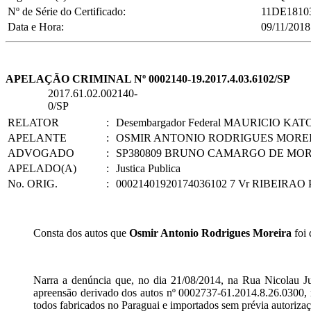
Nº de Série do Certificado:
11DE1810
Data e Hora:
09/11/2018
APELAÇÃO CRIMINAL Nº 0002140-19.2017.4.03.6102/SP
2017.61.02.002140-
0/SP
RELATOR
:
Desembargador Federal MAURICIO KAT
APELANTE
:
OSMIR ANTONIO RODRIGUES MORE
ADVOGADO
:
SP380809 BRUNO CAMARGO DE MORAE
APELADO(A)
:
Justica Publica
No. ORIG.
:
00021401920174036102 7 Vr RIBEIRAO
Consta dos autos que
Osmir Antonio Rodrigues Moreira
foi
Narra a denúncia que, no dia 21/08/2014, na Rua Nicolau Jud
apreensão derivado dos autos nº 0002737-61.2014.8.26.0300
todos fabricados no Paraguai e importados sem prévia autorizaç