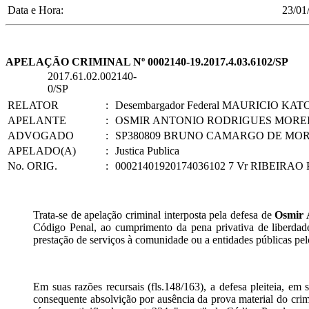
Data e Hora:
23/01
APELAÇÃO CRIMINAL Nº 0002140-19.2017.4.03.6102/SP
2017.61.02.002140-
0/SP
RELATOR
:
Desembargador Federal MAURICIO KAT
APELANTE
:
OSMIR ANTONIO RODRIGUES MORE
ADVOGADO
:
SP380809 BRUNO CAMARGO DE MORAE
APELADO(A)
:
Justica Publica
No. ORIG.
:
00021401920174036102 7 Vr RIBEIRAO
Trata-se de apelação criminal interposta pela defesa de
Osmir 
Código Penal, ao cumprimento da pena privativa de liberdade d
prestação de serviços à comunidade ou a entidades públicas pel
Em suas razões recursais (fls.148/163), a defesa pleiteia, em
consequente absolvição por ausência da prova material do crim