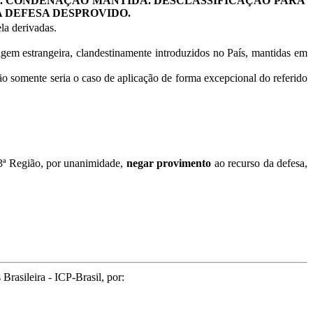
S. CONDENAÇÃO MANTIDA. DESCLASSIFICAÇÃO PARA
A DEFESA DESPROVIDO.
ela derivadas.
igem estrangeira, clandestinamente introduzidos no País, mantidas em
Tão somente seria o caso de aplicação de forma excepcional do referido
 3ª Região, por unanimidade,
negar provimento
ao recurso da defesa,
rasileira - ICP-Brasil, por: