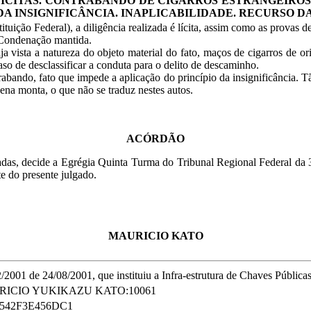
LÍCITAS. CONTRABANDO DE CIGARROS ESTRANGEIRO
DA INSIGNIFICÂNCIA. INAPLICABILIDADE. RECURSO D
tituição Federal), a diligência realizada é lícita, assim como as provas d
. Condenação mantida.
 vista a natureza do objeto material do fato, maços de cigarros de or
so de desclassificar a conduta para o delito de descaminho.
rabando, fato que impede a aplicação do princípio da insignificância. 
ena monta, o que não se traduz nestes autos.
ACÓRDÃO
icadas, decide a Egrégia Quinta Turma do Tribunal Regional Federal da
te do presente julgado.
MAURICIO KATO
01 de 24/08/2001, que instituiu a Infra-estrutura de Chaves Públicas B
ICIO YUKIKAZU KATO:10061
542F3E456DC1