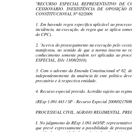
"RECURSO ESPECIAL REPRESENTATIVO DE CO
CESSIONÁRIO. INEXISTÊNCIA DE OPOSIÇÃO 
CONSTITUCIONAL Nº 62/2009.
1. Em havendo regra específica aplicável ao processo
incidência, na execução, de regra que se aplica some
do CPC).
2. 'Acerca do prosseguimento na execução pelo cessioná
manifestou, no sentido de que a norma inserta no r
conhecimento somente podem ser aplicadas ao proc
ESPECIAL, DJe 13/08/2010).
3. Com o advento da Emenda Constitucional nº 62, de
independentemente da anuência do ente político dev
precatório e à respectiva entidade.
4. Recurso especial provido. Acórdão sujeito ao regi
(REsp 1.091.443 / SP - Recurso Especial 2008/02176
PROCESSUAL CIVIL. AGRAVO REGIMENTAL. PRE
I. No julgamento do REsp 1.091.443/SP, representativo
que prevê expressamente a possibilidade de prossegu