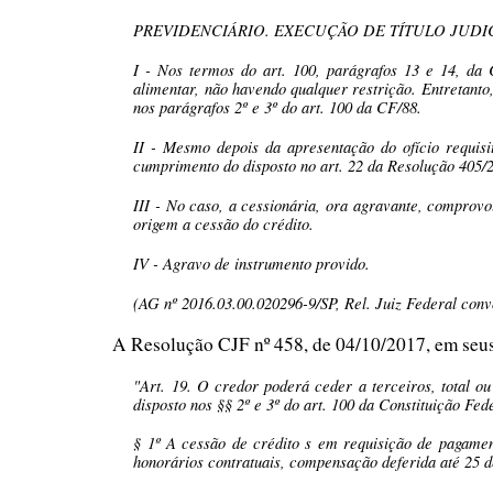
PREVIDENCIÁRIO. EXECUÇÃO DE TÍTULO JUDIC
I - Nos termos do art. 100, parágrafos 13 e 14, da
alimentar, não havendo qualquer restrição. Entretanto
nos parágrafos 2º e 3º do art. 100 da CF/88.
II - Mesmo depois da apresentação do ofício requisi
cumprimento do disposto no art. 22 da Resolução 405/
III - No caso, a cessionária, ora agravante, comprovo
origem a cessão do crédito.
IV - Agravo de instrumento provido.
(AG nº 2016.03.00.020296-9/SP, Rel. Juiz Federal con
A Resolução CJF nº 458, de 04/10/2017, em seus 
"Art. 19. O credor poderá ceder a terceiros, total 
disposto nos §§ 2º e 3º do art. 100 da Constituição Fed
§ 1º A cessão de crédito s em requisição de pagamen
honorários contratuais, compensação deferida até 25 d