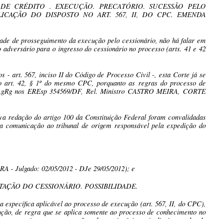
O DE CRÉDITO . EXECUÇÃO. PRECATÓRIO. SUCESSÃO PELO
ICAÇÃO DO DISPOSTO NO ART. 567, II, DO CPC. EMENDA
dade de prosseguimento da execução pelo cessionário, não há falar em
adversário para o ingresso do cessionário no processo (arts. 41 e 42
s - art. 567, inciso II do Código de Processo Civil -, esta Corte já se
elo art. 42, § 1º do mesmo CPC, porquanto as regras do processo de
o' (AgRg nos EREsp 354569/DF, Rel. Ministro CASTRO MEIRA, CORTE
va redação do artigo 100 da Constituição Federal foram convalidadas
 a comunicação ao tribunal de origem responsável pela expedição do
 - Julgado: 02/05/2012 - DJe 29/05/2012); e
TAÇÃO DO CESSIONÁRIO. POSSIBILIDADE.
 específica aplicável ao processo de execução (art. 567, II, do CPC),
ução, de regra que se aplica somente ao processo de conhecimento no