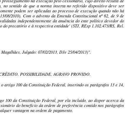
 prosseguimento na execução pelo cessionário, cujo direito resulta de
ou, no sentido de que a norma inserta no referido dispositivo deve ser
 somente podem ser aplicadas ao processo de execução quando não há
/08/2010). Com o advento da Emenda Constitucional nº 62, de 9 de
validadas independentemente da anuência do ente político devedor do
 do precatório e à respectiva entidade' (STJ, REsp 1.102.473/RS, Rel.
 Magalhães, Julgado: 07/02/2013, DJe 25/04/2013)".
RÉDITO. POSSIBILIDADE. AGRAVO PROVIDO.
o artigo 100 da Constituição Federal, inserindo os parágrafos 13 e 14,
go 100 da Constituição Federal, por ela incluído, ao dispor acerca da
sionário do benefício da ordem de preferência contido nos parágrafos
 qualquer vantagem na ordem de pagamento.