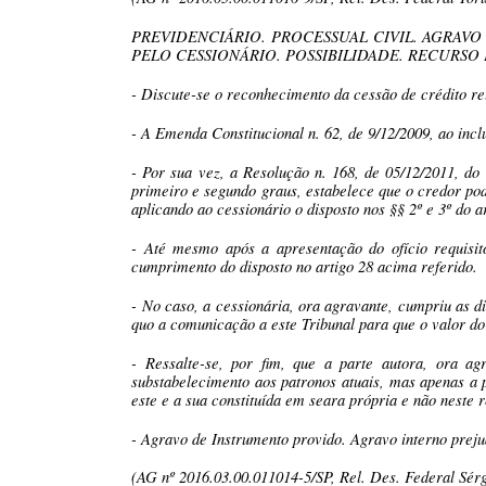
PREVIDENCIÁRIO. PROCESSUAL CIVIL. AGRAV
PELO CESSIONÁRIO. POSSIBILIDADE. RECURSO
- Discute-se o reconhecimento da cessão de crédito rel
- A Emenda Constitucional n. 62, de 9/12/2009, ao incl
- Por sua vez, a Resolução n. 168, de 05/12/2011, do
primeiro e segundo graus, estabelece que o credor pod
aplicando ao cessionário o disposto nos §§ 2º e 3º do a
- Até mesmo após a apresentação do ofício requisit
cumprimento do disposto no artigo 28 acima referido.
- No caso, a cessionária, ora agravante, cumpriu as d
quo a comunicação a este Tribunal para que o valor do 
- Ressalte-se, por fim, que a parte autora, ora a
substabelecimento aos patronos atuais, mas apenas a 
este e a sua constituída em seara própria e não neste 
- Agravo de Instrumento provido. Agravo interno preju
(AG nº 2016.03.00.011014-5/SP, Rel. Des. Federal Sér