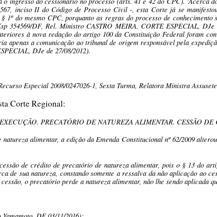
 o ingresso do cessionário no processo (arts. 41 e 42 do CPC). 'Acerca do
t. 567, inciso II do Código de Processo Civil -, esta Corte já se manifest
42, § 1º do mesmo CPC, porquanto as regras do processo de conhecimento
EREsp 354569/DF, Rel. Ministro CASTRO MEIRA, CORTE ESPECIAL, DJe 13
nteriores à nova redação do artigo 100 da Constituição Federal foram con
ia apenas a comunicação ao tribunal de origem responsável pela expedição
ECIAL, DJe de 27/08/2012).
ecurso Especial 2008/0247026-1, Sexta Turma, Relatora Ministra Assusete
ta Corte Regional:
EXECUÇÃO. PRECATÓRIO DE NATUREZA ALIMENTAR. CESSÃO DE C
 natureza alimentar, a edição da Emenda Constitucional nº 62/2009 alterou 
essão de crédito de precatório de natureza alimentar, pois o § 13 do arti
ca de sua natureza, constando somente a ressalva da não aplicação ao ces
a cessão, o precatório perde a natureza alimentar, não lhe sendo aplicada
ru Yamamoto, DE 03/11/2016);