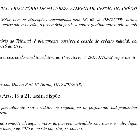
IAL. PRECATÓRIO DE NATUREZA ALIMENTAR. CESSÃO DO CRÉDIT
 CF/88, com as alterações introduzidas pela EC 62, de 09/12/2009, torn
, ocorrendo a cessão, o precatório perde a natureza alimentar e não se a
tório ao Tribunal, é plenamente possível a cessão de crédito judicial, c
2016 do CJF.
u a cessão do crédito relativo ao Precatório nº 2015.0116582, equivalente
vocado Otávio Port, 9ª Turma, DE 29/01/2018)"
Arts. 19 a 21, assim dispõe:
ou parcialmente, seus créditos em requisições de pagamento, independente
eral.
to somente alcança o valor disponível, entendido este como o valor líqui
e março de 2015 e cessão anterior, se houver.