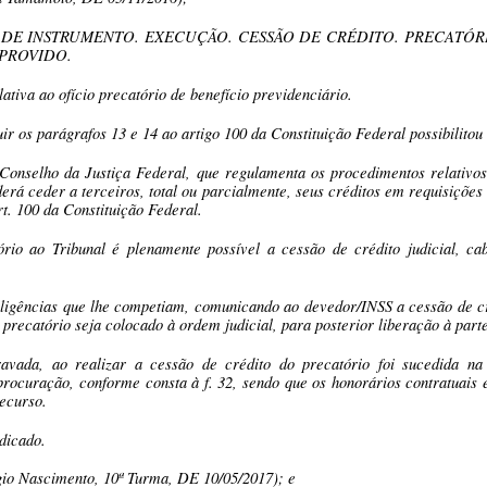
O DE INSTRUMENTO. EXECUÇÃO. CESSÃO DE CRÉDITO. PRECATÓ
 PROVIDO.
ativa ao ofício precatório de benefício previdenciário.
uir os parágrafos 13 e 14 ao artigo 100 da Constituição Federal possibilitou
 Conselho da Justiça Federal, que regulamenta os procedimentos relativos 
erá ceder a terceiros, total ou parcialmente, seus créditos em requisiçõ
rt. 100 da Constituição Federal.
ório ao Tribunal é plenamente possível a cessão de crédito judicial, c
iligências que lhe competiam, comunicando ao devedor/INSS a cessão de cr
precatório seja colocado à ordem judicial, para posterior liberação à part
gravada, ao realizar a cessão de crédito do precatório foi sucedida 
procuração, conforme consta à f. 32, sendo que os honorários contratuais 
recurso.
dicado.
gio Nascimento, 10ª Turma, DE 10/05/2017); e