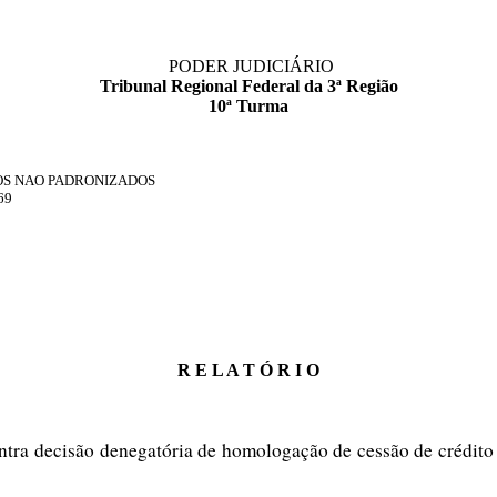
PODER JUDICIÁRIO
Tribunal Regional Federal da 3ª Região
10ª Turma
OS NAO PADRONIZADOS
69
R E L A T Ó R I O
ntra decisão denegatória de homologação de cessão de crédito 