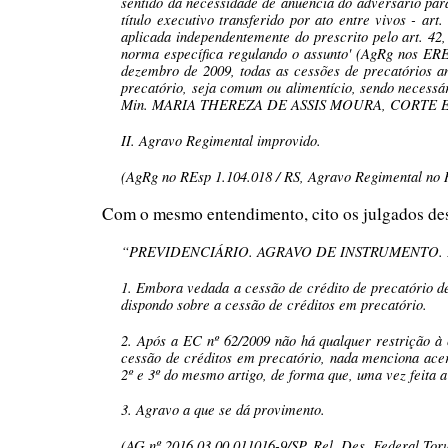
sentido da necessidade de anuência do adversário para
título executivo transferido por ato entre vivos - ar
aplicada independentemente do prescrito pelo art. 
norma específica regulando o assunto' (AgRg nos 
dezembro de 2009, todas as cessões de precatórios a
precatório, seja comum ou alimentício, sendo necessár
Min. MARIA THEREZA DE ASSIS MOURA, CORTE ESP
II. Agravo Regimental improvido.
(AgRg no REsp 1.104.018 / RS, Agravo Regimental no R
Com o mesmo entendimento, cito os julgados des
“PREVIDENCIÁRIO. AGRAVO DE INSTRUMENTO. 
1. Embora vedada a cessão de crédito de precatório de
dispondo sobre a cessão de créditos em precatório.
2. Após a EC nº 62/2009 não há qualquer restrição à c
cessão de créditos em precatório, nada menciona acer
2º e 3º do mesmo artigo, de forma que, uma vez feita 
3. Agravo a que se dá provimento.
(AG nº 2016.03.00.011016-9/SP, Rel. Des. Federal To