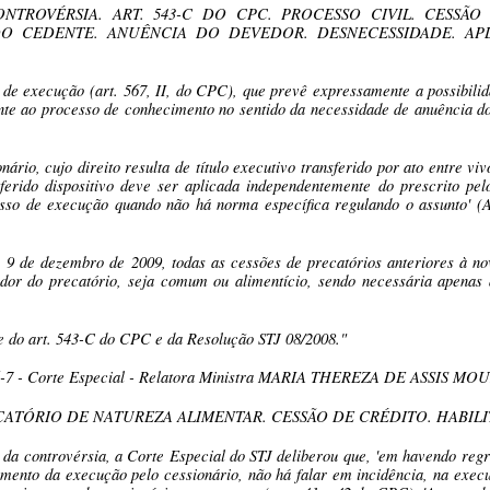
NTROVÉRSIA. ART. 543-C DO CPC. PROCESSO CIVIL. CESSÃ
DO CEDENTE. ANUÊNCIA DO DEVEDOR. DESNECESSIDADE. APL
 de execução (art. 567, II, do CPC), que prevê expressamente a possibili
nte ao processo de conhecimento no sentido da necessidade de anuência do 
rio, cujo direito resulta de título executivo transferido por ato entre vivo
eferido dispositivo deve ser aplicada independentemente do prescrito p
esso de execução quando não há norma específica regulando o assunt
 9 de dezembro de 2009, todas as cessões de precatórios anteriores à no
edor do precatório, seja comum ou alimentício, sendo necessária apenas
me do art. 543-C do CPC e da Resolução STJ 08/2008."
86-7 - Corte Especial - Relatora Ministra MARIA THEREZA DE ASSIS MOURA
CATÓRIO DE NATUREZA ALIMENTAR. CESSÃO DE CRÉDITO. HABILI
 da controvérsia, a Corte Especial do STJ deliberou que, 'em havendo regra
imento da execução pelo cessionário, não há falar em incidência, na exec