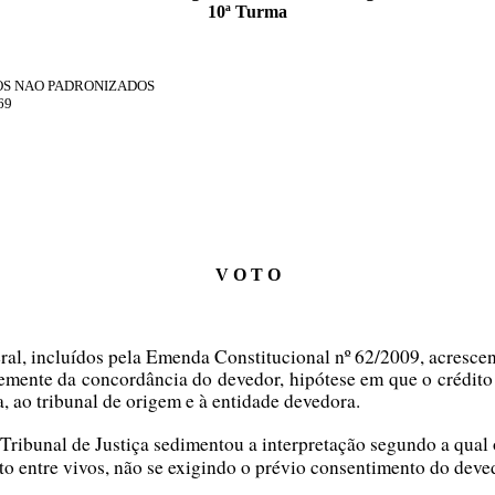
10ª Turma
OS NAO PADRONIZADOS
69
V O T O
eral, incluídos pela Emenda Constitucional nº 62/2009, acresce
temente da concordância do devedor, hipótese em que o crédito
, ao tribunal de origem e à entidade devedora.
 Tribunal de Justiça sedimentou a interpretação segundo a qual
r ato entre vivos, não se exigindo o prévio consentimento do deve