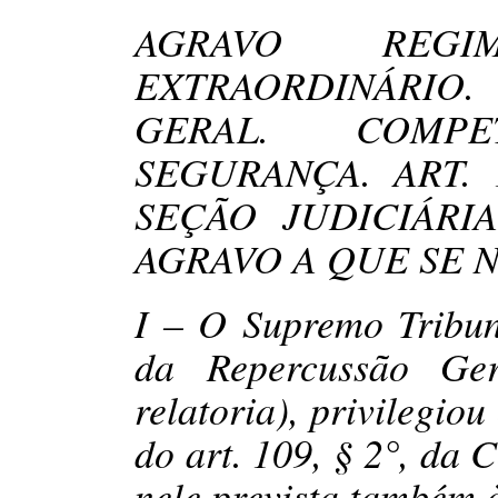
AGRAVO REGI
EXTRAORDINÁRIO.
GERAL. COMP
SEGURANÇA. ART. 
SEÇÃO JUDICIÁRI
AGRAVO A QUE SE 
I – O Supremo Tribun
da Repercussão Ge
relatoria), privilegiou
do art. 109, § 2°, da 
nele prevista também 