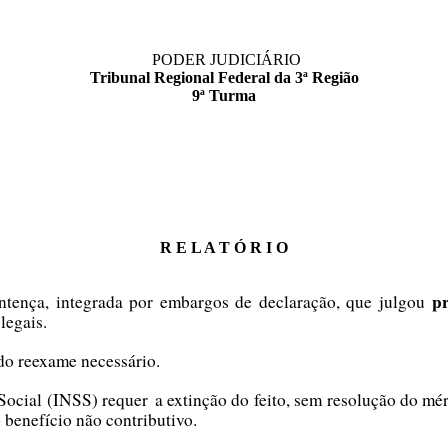
PODER JUDICIÁRIO
Tribunal Regional Federal da 3ª Região
9ª Turma
R E L A T Ó R I O
p
entença, integrada por embargos de declaração, que julgou
legais.
 do reexame necessário.
ocial (INSS) requer a extinção do feito, sem resolução do méri
 benefício não contributivo.