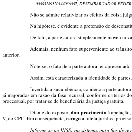
00003189120144036007, DESEMBARGADOR FEDERAL
Não se admite relativizar os efeitos da coisa ju
Na hipótese, é evidente a pretensão de desconsti
De fato, a parte autora simplesmente moveu nov
Ademais, nenhum fato superveniente ao trânsito
anterior.
Note-se: o fato de a parte autora ter apresentado
Assim, está caracterizada a identidade de partes,
Invertida a sucumbência, condeno a parte autora
já majorados em razão da fase recursal, conforme critérios do a
processual, por tratar-se de beneficiária da justiça gratuita.
dou provimento
Diante do exposto,
à apelação, 
revogo
V, do CPC. Em consequência,
a tutela jurídica provis
Informe-se ao INSS, via sistema, para fins de r