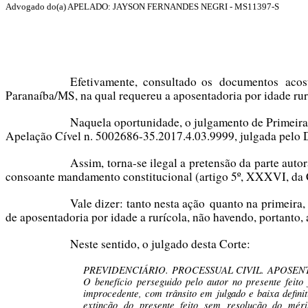
Advogado do(a) APELADO: JAYSON FERNANDES NEGRI - MS11397-S
Efetivamente, consultado os documentos acost
Paranaíba/MS, na qual requereu a aposentadoria por idade rur
Naquela oportunidade, o julgamento de Primeira 
Apelação Cível n. 5002686-35.2017.4.03.9999, julgada pelo 
Assim, torna-se ilegal a pretensão da parte aut
consoante mandamento constitucional (artigo 5º, XXXVI, da C
Vale dizer: tanto nesta ação quanto na primeira,
de aposentadoria por idade a rurícola, não havendo, portanto,
Neste sentido, o julgado desta Corte:
PREVIDENCIÁRIO. PROCESSUAL CIVIL. APOSEN
O benefício perseguido pelo autor no presente feito
improcedente, com trânsito em julgado e baixa defini
extinção do presente feito sem resolução do mér