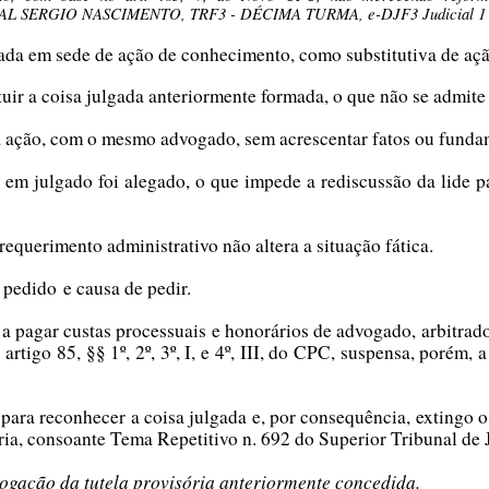
 SERGIO NASCIMENTO, TRF3 - DÉCIMA TURMA, e-DJF3 Judicial 1 D
lgada em sede de ação de conhecimento, como substitutiva de açã
tuir a coisa julgada anteriormente formada, o que não se admite
a ação, com o mesmo advogado, sem acrescentar fatos ou funda
 em julgado foi alegado, o que impede a rediscussão da lide
 requerimento administrativo não altera a situação fática.
 pedido e causa de pedir.
 a pagar custas processuais e honorários de advogado, arbitrad
rtigo 85, §§ 1º, 2º, 3º, I, e 4º, III, do CPC, suspensa, porém, 
para reconhecer a coisa julgada e, por consequência, extingo o
ória, consoante Tema Repetitivo n. 692 do Superior Tribunal de 
evogação da tutela provisória anteriormente concedida.