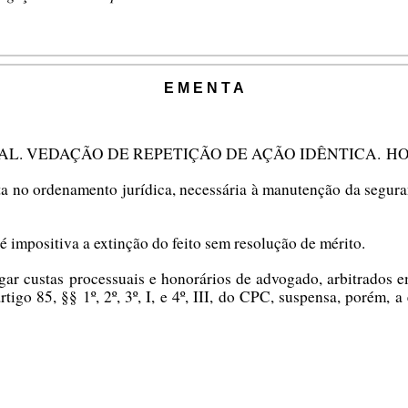
E M E N T A
AL. VEDAÇÃO DE REPETIÇÃO DE AÇÃO IDÊNTICA. H
ta no ordenamento jurídica, necessária à manutenção da segura
 é impositiva a extinção do feito sem resolução de mérito.
ar custas processuais e honorários de advogado, arbitrados e
tigo 85, §§ 1º, 2º, 3º, I, e 4º, III, do CPC, suspensa, porém, a