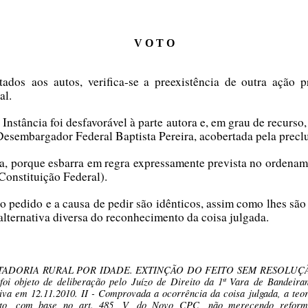
V O T O
ados aos autos, verifica-se a preexistência de outra ação 
al.
Instância foi desfavorável à parte autora e, em grau de recurs
Desembargador Federal Baptista Pereira, acobertada pela prec
ora, porque esbarra em regra expressamente prevista no ordenam
onstituição Federal).
 o pedido e a causa de pedir são idênticos, assim como lhes sã
 alternativa diversa do reconhecimento da coisa julgada.
TADORIA RURAL POR IDADE. EXTINÇÃO DO FEITO SEM RESOLUÇÃ
 foi objeto de deliberação pelo Juízo de Direito da 1ª Vara de Bandeiran
tiva em 12.11.2010. II - Comprovada a ocorrência da coisa julgada, a te
ito, com base no art. 485, V, do Novo CPC, não merecendo reforma