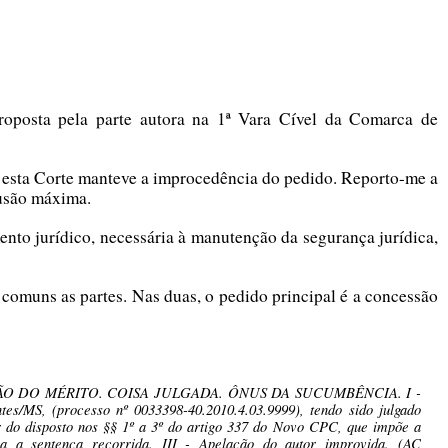
proposta pela parte autora na 1ª Vara Cível da Comarca de
o, esta Corte manteve a improcedência do pedido. Reporto-me a
lusão máxima.
ento jurídico, necessária à manutenção da segurança jurídica,
o comuns as partes. Nas duas, o pedido principal é a concessão
O DO MÉRITO. COISA JULGADA. ÔNUS DA SUCUMBÊNCIA. I -
tes/MS, (processo nº 0033398-40.2010.4.03.9999), tendo sido julgado
or do disposto nos §§ 1º a 3º do artigo 337 do Novo CPC, que impõe a
 a sentença recorrida. III - Apelação do autor improvida. (AC