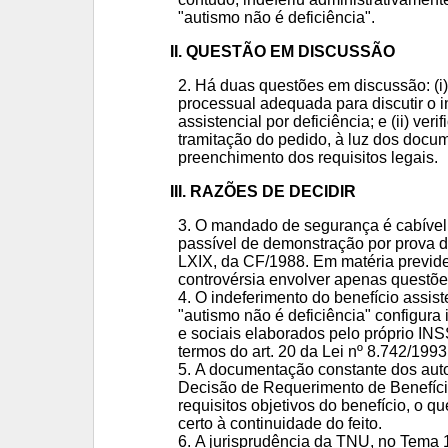
"autismo não é deficiência".
II. QUESTÃO EM DISCUSSÃO
Há duas questões em discussão: (i
processual adequada para discutir o i
assistencial por deficiência; e (ii) veri
tramitação do pedido, à luz dos docu
preenchimento dos requisitos legais.
III. RAZÕES DE DECIDIR
O mandado de segurança é cabível qu
passível de demonstração por prova do
LXIX, da CF/1988. Em matéria previd
controvérsia envolver apenas questões
O indeferimento do benefício assis
"autismo não é deficiência" configur
e sociais elaborados pelo próprio IN
termos do art. 20 da Lei nº 8.742/1993
A documentação constante dos auto
Decisão de Requerimento de Benefíci
requisitos objetivos do benefício, o q
certo à continuidade do feito.
A jurisprudência da TNU, no Tema 