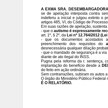
A EXMA SRA. DESEMBARGADORA 
se de apelação interposta contra s
indeferiu a inicial e
julgou extinto o 
artigos 485, VI, do Código de Processo 
Em suas razões de apelação, sustenta 
- que
o
autismo é expressamente reco
art. 1º, § 2º, da
Lei nº 12.764/2012 (Le
- que os documentos acostados a
preenchimento dos requisitos do
a
desnecessária qualquer dilação probat
- que o mandado de segurança é a via a
diante de ato ilegal do INSS.
Pugna pela reforma da r. sentença, 
implantação do benefício desde a
DER
do feito em ação ordinária.
Sem contrarrazões, subiram os autos a 
O órgão do Ministério Público Federal 
É O RELATÓRIO.