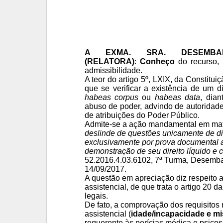
A EXMA. SRA. DESEMBAR
(RELATORA)
:
Conheço
do recurso, 
admissibilidade.
A teor do artigo 5º, LXIX, da Constit
que se verificar a existência de um di
habeas corpus
ou
habeas data
, dia
abuso de poder, advindo de autoridade
de atribuições do Poder Público.
Admite-se a ação mandamental em maté
deslinde de questões unicamente de d
exclusivamente por prova documental a
demonstração de seu direito líquido e c
52.2016.4.03.6102, 7ª Turma, Desemba
14/09/2017.
A questão em apreciação diz respeito a
assistencial, de que trata o artigo 20 
legais.
De fato, a
comprovação dos requisitos n
assistencial (
idade/incapacidade e mi
requerente às perícias médica e psicos