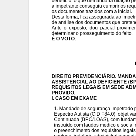
benefício, o que demandaria dilação pr
a impetrante conseguiu cumprir os req
os documentos trazidos com a inicial.
Desta forma, fica assegurada ao impet
de análise dos documentos que pretend
Ante o exposto, dou parcial provimen
determinar o prosseguimento do feito.
É O VOTO.
DIREITO PREVIDENCIÁRIO. MAND
ASSISTENCIAL AO DEFICIENTE (B
REQUISITOS LEGAIS EM SEDE AD
PROVIDO.
I. CASO EM EXAME
Mandado de segurança impetrado po
Espectro Autista (CID F84.0), objeti
Continuada (BPC/LOAS), com fundament
instruído com laudos médico e social
o preenchimento dos requisitos legais 
contudo, indeferiu administrativamen