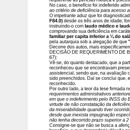
No caso, o benefício foi indeferido ad
ao critério de deficiência para acess
O impetrante aduz que foi diagnostic
F84.0)
desde os três anos de idade, fo
instruindo-o com
laudo médico e laudo
comprovando sua deficiência em carát
familiar per capita inferior a ¼ do sa
pela autarquia sob a alegação de que
Decorre dos autos, mais especific
DECISÃO DE REQUERIMENTO DE BENEF
67):
Vê-se, do quanto destacado, que a par
reconheceu que se encontravam present
assistencial, sendo que, na avaliação 
sido preenchidos. Daí se conclui que, e
reconhecido.
Por outro lado, a teor da tese firmada
requerimentos administrativos anterior
em que o indeferimento pelo INSS do 
virtude de não constatação da deficiên
da miserabilidade quando tiver ocorrid
desde que inexista impugnação específ
não tenha decorrido prazo superior a 2 
Consigne-se que não se busca a aferiç