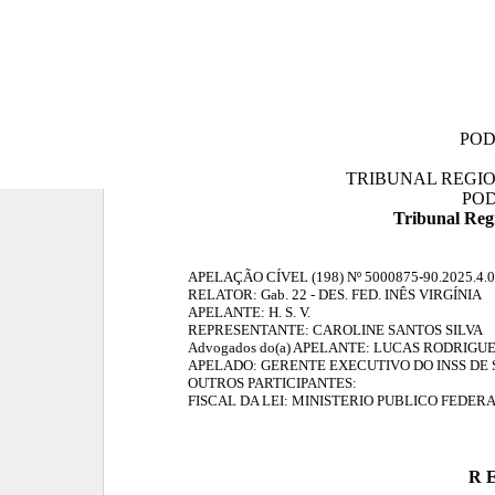
POD
TRIBUNAL REGIO
POD
Tribunal Regi
APELAÇÃO CÍVEL (198) Nº
5000875-90.2025.4.
RELATOR:
Gab. 22 - DES. FED. INÊS VIRGÍNIA
APELANTE: H. S. V.
REPRESENTANTE: CAROLINE SANTOS SILVA
Advogados do(a) APELANTE: LUCAS RODRIGUES
APELADO: GERENTE EXECUTIVO DO INSS DE S
OUTROS PARTICIPANTES:
FISCAL DA LEI: MINISTERIO PUBLICO FEDERAL
R E