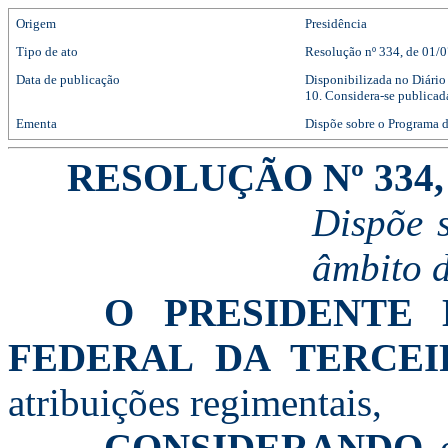
Origem
Presidência
Tipo de ato
Resolução
nº
334
, de 01/
Data de publicação
Disponibilizada no Diário
10. Considera-se publica
Ementa
Dispõe sobre o Programa d
RESOLUÇÃO Nº 334, 
Dispõe 
âmbito d
O PRESIDENTE 
FEDERAL DA TERCEI
atribuições regimentais,
CONSIDERANDO