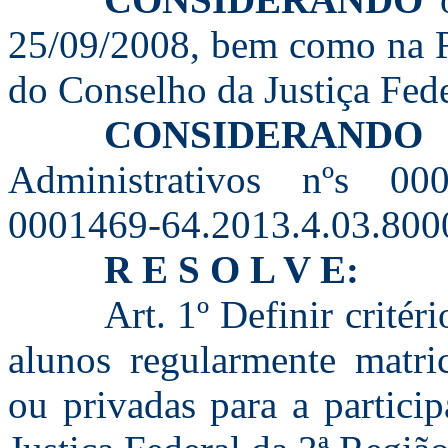
25/09/2008, bem como na R
do Conselho da Justiça Fede
CONSIDERANDO
o
Administrativos nºs 000
0001469-64.2013.4.03.800
R E S O L V E:
Art. 1º Definir critér
alunos regularmente matric
ou privadas para a partici