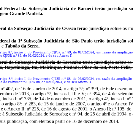
al Federal da Subseção Judiciária de Barueri
terão jurisdição s
gem Grande Paulista.
ral da Subseção Judiciária de Osasco
terão jurisdição sobre
os mu
deral da 1ª Subseção Judiciária de São Paulo
terão jurisdição so
o
e
Taboão da Serra
.
artigo 8.º, inciso I, do Provimento CJF3R n.º 89, de 02/02/2024, em razão da ampliaç
 CJF3R n.º 89, de 02/02/2024, e de seu Anexo I)
eral da Subseção Judiciária de Sorocaba terão jurisdição sobre
os 
, Itapetininga, Itu, Mairinque, Piedade, Pilar do Sul, Porto Feliz
 artigo 8.º, inciso I, do Provimento CJF3R n.º 88, de 02/02/2024, em razão da ampliaç
ma do Provimento CJF3R 88, de 02/02/2024, e de seu Anexo I)
 402, de 16 de janeiro de 2014, o artigo 5º; nº 399, de 6 de dezembro 
mbro de 2013, o artigo 5º, incisos I, III e V; nº 394, de 4 de setembro
4º, inciso I; nº 335, de 14 de novembro de 2011, o artigo 4º, inciso I; n
artigo 8º; nº 283, de 15 de janeiro de 2007, o artigo 4º e o Anexo IV;
 e o Anexo II; nº 225, de 16 de agosto de 2001, o Anexo II; nº 195, de 1
 à Subseção Judiciária de Sorocaba; e nº 94, de 25 de abril de 1994, o a
sua publicação, com efeitos a partir de 16 de dezembro de 2014.