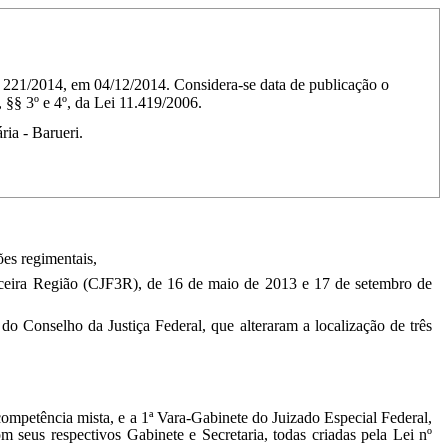
ão 221/2014, em 04/12/2014. Considera-se data de publicação o
, §§ 3º e 4º, da Lei 11.419/2006.
ria - Barueri.
ões regimentais,
erceira Região (CJF3R), de 16 de maio de 2013 e 17 de setembro de
o Conselho da Justiça Federal, que alteraram a localização de três
 competência mista, e a 1ª Vara-Gabinete do Juizado Especial Federal,
 seus respectivos Gabinete e Secretaria, todas criadas pela Lei nº