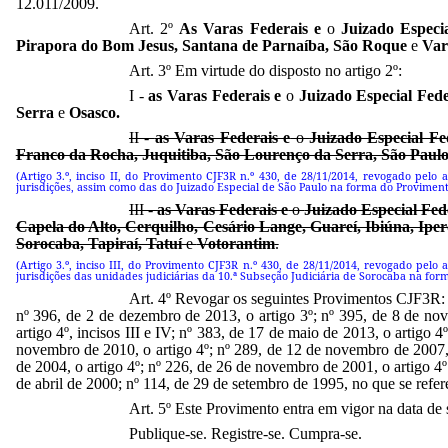
12.011/2009.
Art. 2º
As Varas Federais
e
o
Juizado Especi
Pirapora do Bom Jesus, Santana de Parnaíba, São Roque
e
Var
Art. 3º Em virtude do disposto no artigo 2º:
I -
as Varas Federais e
o
Juizado Especial Fede
Serra
e
Osasco.
II -
as Varas Federais e
o
Juizado Especial Fe
Franco da Rocha, Juquitiba, São Lourenço da Serra, São Paul
(Artigo 3.º, inciso II, do Provimento CJF3R n.º 430, de 28/11/2014, revogado pelo 
jurisdições, assim como das do Juizado Especial de São Paulo na forma do Provimento
III -
as Varas Federais e
o
Juizado Especial Fed
Capela do Alto, Cerquilho, Cesário Lange, Guareí, Ibiúna, Iperó
Sorocaba, Tapiraí, Tatuí
e
Votorantim
.
(Artigo 3.º, inciso III, do Provimento CJF3R n.º 430, de 28/11/2014, revogado pelo
jurisdições das unidades judiciárias da 10.ª Subseção Judiciária de Sorocaba na for
Art. 4º Revogar os seguintes Provimentos CJF3R: nº
nº 396, de 2 de dezembro de 2013, o artigo 3º; nº 395, de 8 de nove
artigo 4º, incisos III e IV; nº 383, de 17 de maio de 2013, o artigo 
novembro de 2010, o artigo 4º; nº 289, de 12 de novembro de 2007, o 
de 2004, o artigo 4º; nº 226, de 26 de novembro de 2001, o artigo 4º
de abril de 2000; nº 114, de 29 de setembro de 1995, no que se refere
Art. 5º Este Provimento entra em vigor na data de 
Publique-se. Registre-se. Cumpra-se.