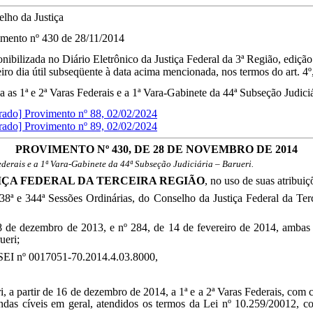
lho da Justiça
imento
nº
430
de
28/11/2014
nibilizada no Diário Eletrônico da Justiça Federal da 3ª Região, ediç
iro dia útil subseqüente à data acima mencionada, nos termos do art. 4º
la as 1ª e 2ª Varas Federais e a 1ª Vara-Gabinete da 44ª Subseção Judiciá
rado] Provimento nº 88, 02/02/2024
rado] Provimento nº 89, 02/02/2024
PROVIMENTO Nº 430, DE 28 DE NOVEMBRO DE 2014
Federais e a 1ª Vara-Gabinete da 44ª Subseção Judiciária – Barueri.
IÇA FEDERAL DA TERCEIRA REGIÃO
, no uso de suas atribuiç
 338ª e 344ª Sessões Ordinárias, do Conselho da Justiça Federal da T
 de dezembro de 2013, e nº 284, de 14 de fevereiro de 2014, ambas d
ueri;
 SEI nº 0017051-70.2014.4.03.8000,
eri, a partir de 16 de dezembro de 2014, a 1ª e a 2ª Varas Federais, com
ndas cíveis em geral, atendidos os termos da Lei nº 10.259/20012, com