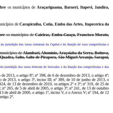
obre
os municípios de
Araçariguama, Barueri, Itapevi, Jandira,
nicípios de
Carapicuíba, Cotia, Embu das Artes, Itapecerica da
bre
os municípios de
Caieiras, Embu-Guaçu, Francisco Morato,
ão da jurisdição das varas criminais da Capital e da fixação de suas competências e
municípios de
Alambari, Alumínio, Araçoiaba da Serra, Boituva,
, Quadra, Salto, Salto de Pirapora, São Miguel Arcanjo, Sarapuí,
ão da jurisdição das varas federais de Sorocaba e da fixação das competências e das
de 2013, o artigo 8º; nº 398, de 6 de dezembro de 2013, o artigo 4º;
 de 2013, o artigo 3º, inciso III; nº 389, de 10 de junho de 2013, o
º 324, de 13 de dezembro de 2010, os artigos 2º e 3º; nº 319, de 25 de
 nº 265, de 5 de abril de 2005, o artigo 3º; nº 241, de 13 de outubro
3 de abril de 2000, o artigo 1º, inciso V, e o Anexo V; nº 194, de 12
rtigo 2º.