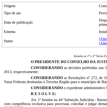
Origem
Conse
Tipo de ato
Prov
Dispo
Data de publicação
prime
Ementa
Insta
[Alte
Status
[Alte
Instala as 1ª e 2ª Varas 
O PRESIDENTE DO CONSELHO DA JUST
CONSIDERANDO
as decisões proferidas nas
2013, respectivamente;
CONSIDERANDO
as Resoluções nº 272, de 18
Varas Federais destinadas à Terceira Região para o município de Bar
CONSIDERANDO
o expediente administrativo
R E S O L V E:
Art. 1º Instalar na 44ª Subseção Judiciária - Baru
com competência exclusiva para processar, conciliar e julgar dema