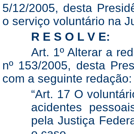
5/12/2005, desta Presidên
o serviço voluntário na J
R E S O L V E:
Art. 1º Alterar a r
nº 153/2005, desta Pres
com a seguinte redação:
“Art. 17 O voluntár
acidentes pessoai
pela Justiça Feder
o caso.