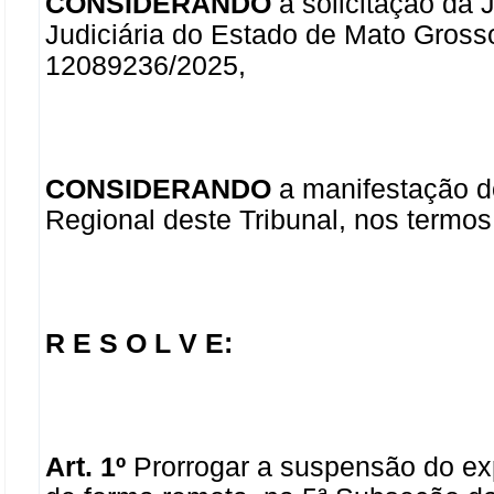
CONSIDERANDO
a solicitação da 
Judiciária do Estado de Mato Gros
12089236/2025,
CONSIDERANDO
a manifestação d
Regional deste Tribunal, nos ter
R E S O L V E:
Art. 1º
Prorrogar a suspensão
do ex