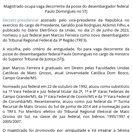
Magistrado ocupa vaga decorrente da posse do desembargador federal
Paulo Domingues no STJ
Decreto presidencial
assinado pelo vice-presidente da República no
exercício do cargo de Presidente, Geraldo José Rodrigues Alckmin Filho, e
publicado no Diário Eletrônico da União, no dia 21 de junho de 2023,
nomeou o juiz federal Jean Marcos Ferreira como novo desembargador
do Tribunal Regional Federal da 3ª Região (TRF3).
A escolha, pelo critério de antiguidade, foi para vaga decorrente da
posse do desembargador federal Paulo Domingues no cargo de ministro
do Superior Tribunal de Justiça (STJ).
Jean Marcos Ferreira é graduado em Direito pelas Faculdades Unidas
Católicas de Mato Grosso, atual Universidade Católica Dom Bosco,
Campo Grande/MS.
Nomeado juiz federal em 22 de outubro de 1992, atuou como substituto
na 1ª Vara Federal e juiz federal titular da 2ª, 1ª e 6ª Varas Federais de
Campo Grande/MS, da 1ª Vara Federal de Coxim/MS e da 1ª Vara Federal
de Corumbá/MS. Recentemente, atuou como juiz federal da 1ª Turma
Recursal de Mato Grosso do Sul de junho de 2014 até a nomeação para
o TRF3. Foi Membro efetivo do Tribunal Regional Eleitoral de Mato
Grosso do Sul, na classe de juiz federal, nos biênios 1995/1997 e
2005/2007.
O magistrado foi promovido por antiguidade e irá integrar a Sétima