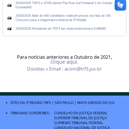
25/03/2025 TRF3 e JFMS abrem Pop Rua Jud Pantanal 2 em Campo
Grande/MS
25/03/2025 Mais de 400 candidatos realizam provas escritas do XXI
Concurso para a magistratura federal da 3ª Região
25/03/2025 Presidente do TRF3 faz visita institucional à OAB/MS
Para notícias anteriores a Outubro de 2021,
clique aqui.
Dúvidas » Email :
acom@trf3.jus.br
SITES DA 3ª REGIÃO
TRF3
|
SÃO PAULO
|
MATO GROSSO DO SUL
TRIBUNAIS SUPERIORES:
CONSELHO DA JUSTIÇA FEDERAL
SUPERIOR TRIBUNAL DE JUSTIÇA
SUPREMO TRIBUNAL FEDERAL
CONSELHO NACIONAL DE JUSTIÇA