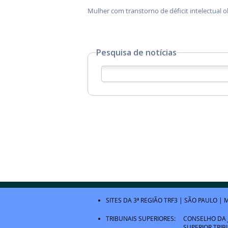
Mulher com transtorno de déficit intelectual o
Pesquisa de notícias
SITES DA 3ª REGIÃO
TRF3
|
SÃO PAULO
|
M
TRIBUNAIS SUPERIORES:
CONSELHO DA 
SUPERIOR TRIB