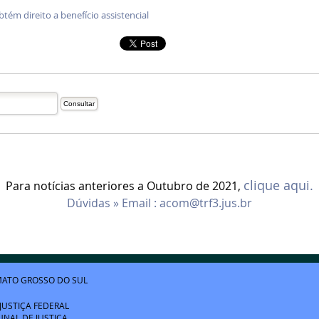
btém direito a benefício assistencial
clique aqui.
Para notícias anteriores a Outubro de 2021,
Dúvidas » Email :
acom@trf3.jus.br
ATO GROSSO DO SUL
JUSTIÇA FEDERAL
UNAL DE JUSTIÇA