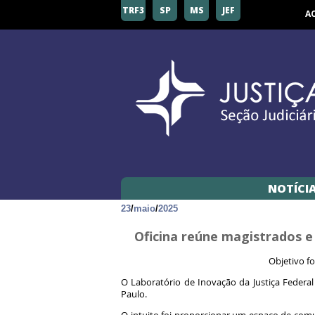
TRF3
SP
MS
JEF
A
NOTÍCI
23
/
maio
/
2025
Oficina reúne magistrados e
Objetivo fo
O Laboratório de Inovação da Justiça Federal
Paulo.