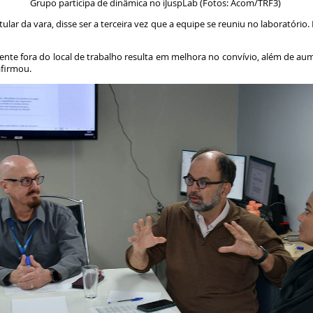
Grupo participa de dinâmica no iJuspLab (Fotos: Acom/TRF3)
tular da vara, disse ser a terceira vez que a equipe se reuniu no laboratório
ente fora do local de trabalho resulta em melhora no convívio, além de a
afirmou.