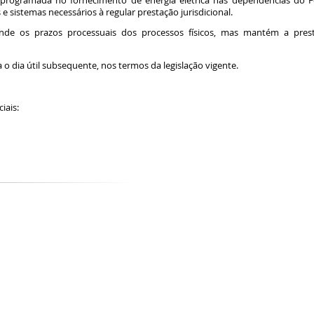
programada no fornecimento de energia elétrica nas dependências do F
e sistemas necessários à regular prestação jurisdicional.
e os prazos processuais dos processos físicos, mas mantém a prest
o dia útil subsequente, nos termos da legislação vigente.
ciais: