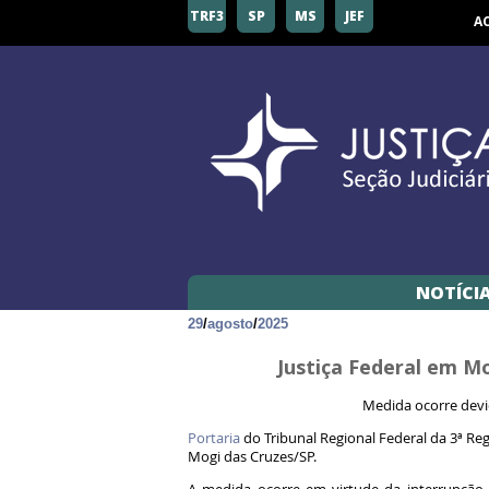
TRF3
SP
MS
JEF
A
NOTÍCI
29
/
agosto
/
2025
Justiça Federal em M
Medida ocorre devi
Portaria
do Tribunal Regional Federal da 3ª Re
Mogi das Cruzes/SP.