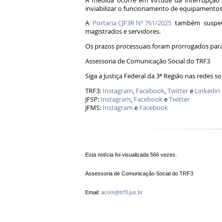
A medida ocorre em virtude da interrupção 
inviabilizar o funcionamento de equipamentos 
A
Portaria CJF3R Nº 761/2025
também suspend
magistrados e servidores.
Os prazos processuais foram prorrogados para 
Assessoria de Comunicação Social do TRF3
Siga a Justiça Federal da 3ª Região nas redes so
TRF3:
Instagram
,
Facebook
,
Twitter
e
Linkedin
JFSP:
Instagram
,
Facebook
e
Twitter
JFMS:
Instagram
e
Facebook
Esta notícia foi visualizada 566 vezes.
Assessoria de Comunicação Social do TRF3
Email:
acom@trf3.jus.br