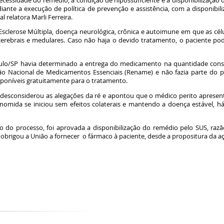
cessidade do remédio, a condição de hipossuficiente e a disponibilização 
nte a execução de política de prevenção e assistência, com a disponibil
 relatora Marli Ferreira.
sclerose Múltipla, doença neurológica, crônica e autoimune em que as cé
cerebrais e medulares. Caso não haja o devido tratamento, o paciente po
aulo/SP havia determinado a entrega do medicamento na quantidade const
ão Nacional de Medicamentos Essenciais (Rename) e não fazia parte do p
sponíveis gratuitamente para o tratamento.
l desconsiderou as alegações da ré e apontou que o médico perito apresen
nomida se iniciou sem efeitos colaterais e mantendo a doença estável, h
ão do processo, foi aprovada a disponibilização do remédio pelo SUS, raz
brigou a União a fornecer o fármaco à paciente, desde a propositura da 