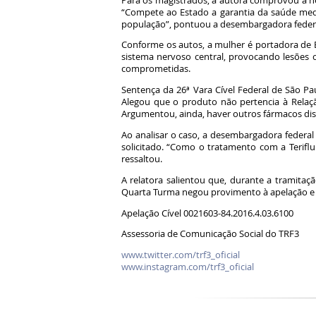
Para os magistrados, a autora comprovou a ne
“Compete ao Estado a garantia da saúde media
população”, pontuou a desembargadora federal
Conforme os autos, a mulher é portadora de E
sistema nervoso central, provocando lesões 
comprometidas.
Sentença da 26ª Vara Cível Federal de São P
Alegou que o produto não pertencia à Relaç
Argumentou, ainda, haver outros fármacos di
Ao analisar o caso, a desembargadora federa
solicitado. “Como o tratamento com a Teriflu
ressaltou.
A relatora salientou que, durante a tramitaç
Quarta Turma negou provimento à apelação e o
Apelação Cível 0021603-84.2016.4.03.6100
Assessoria de Comunicação Social do TRF3
www.twitter.com/trf3_oficial
www.instagram.com/trf3_oficial