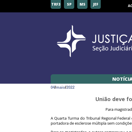
TRF3
SP
MS
JEF
A
NOTÍCI
04
/
maio
/
2022
União deve fo
Para magistrad
A Quarta Turma do Tribunal Regional Federal
portadora de esclerose múltipla sem condiçõe