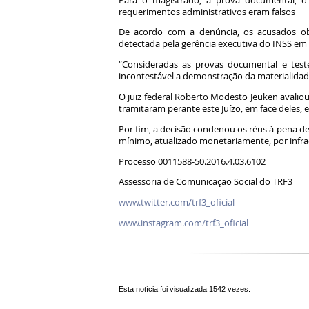
Para o magistrado, a prova documental, o 
requerimentos administrativos eram falsos
De acordo com a denúncia, os acusados obt
detectada pela gerência executiva do INSS em 
“Consideradas as provas documental e teste
incontestável a demonstração da materialidade
O juiz federal Roberto Modesto Jeuken avalio
tramitaram perante este Juízo, em face deles, 
Por fim, a decisão condenou os réus à pena d
mínimo, atualizado monetariamente, por infraç
Processo 0011588-50.2016.4.03.6102
Assessoria de Comunicação Social do TRF3
www.twitter.com/trf3_oficial
www.instagram.com/trf3_oficial
Esta notícia foi visualizada 1542 vezes.