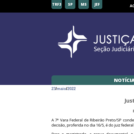
TRF3
SP
MS
JEF
A
NOTÍCI
23
/
maio
/
2022
Jus
A 7ª Vara Federal de Ribeirão Preto/SP conde
decisão, proferida no dia 16/5, é do juiz fede