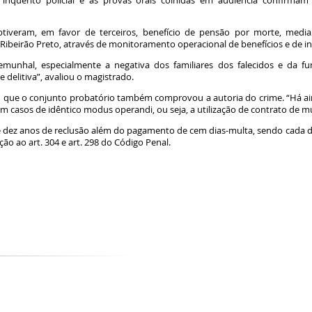
inquérito policial e as provas orais colhidas em audiência confirma
iveram, em favor de terceiros, benefício de pensão por morte, media
Ribeirão Preto, através de monitoramento operacional de benefícios e de in
munhal, especialmente a negativa dos familiares dos falecidos e da fun
 delitiva”, avaliou o magistrado.
u que o conjunto probatório também comprovou a autoria do crime. “Há ai
em casos de idêntico
modus operandi
, ou seja, a utilização de contrato de 
e dez anos de reclusão além do pagamento de cem dias-multa, sendo cada di
ão ao art. 304 e art. 298 do Código Penal.