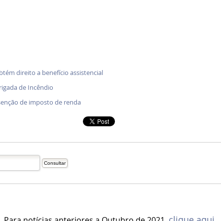
btém direito a benefício assistencial
rigada de Incêndio
senção de imposto de renda
clique aqui.
Para notícias anteriores a Outubro de 2021,