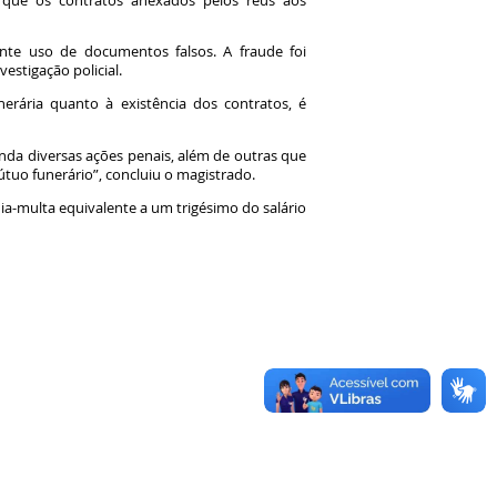
m que os contratos anexados pelos réus aos
nte uso de documentos falsos. A fraude foi
vestigação policial.
erária quanto à existência dos contratos, é
nda diversas ações penais, além de outras que
mútuo funerário”, concluiu o magistrado.
a-multa equivalente a um trigésimo do salário