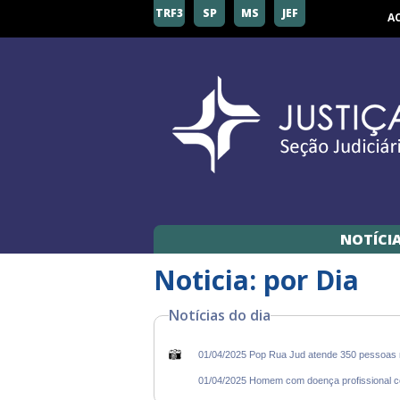
TRF3
SP
MS
JEF
A
NOTÍCI
Noticia: por Dia
Notícias do dia
01/04/2025 Pop Rua Jud atende 350 pessoas 
01/04/2025 Homem com doença profissional