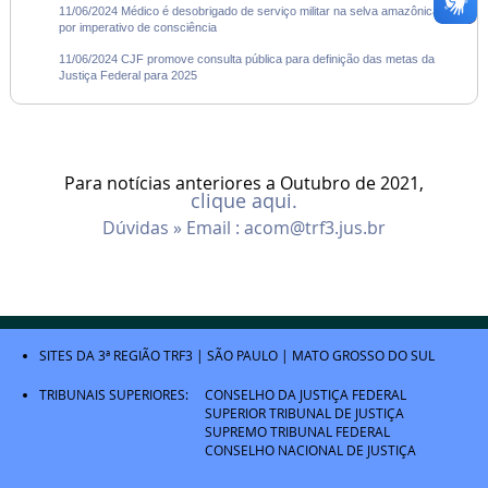
11/06/2024 Médico é desobrigado de serviço militar na selva amazônica
por imperativo de consciência
11/06/2024 CJF promove consulta pública para definição das metas da
Justiça Federal para 2025
Para notícias anteriores a Outubro de 2021,
clique aqui.
Dúvidas » Email :
acom@trf3.jus.br
SITES DA 3ª REGIÃO
TRF3
|
SÃO PAULO
|
MATO GROSSO DO SUL
TRIBUNAIS SUPERIORES:
CONSELHO DA JUSTIÇA FEDERAL
SUPERIOR TRIBUNAL DE JUSTIÇA
SUPREMO TRIBUNAL FEDERAL
CONSELHO NACIONAL DE JUSTIÇA