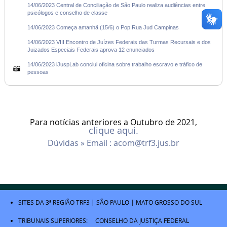
14/06/2023 Central de Conciliação de São Paulo realiza audiências entre
psicólogos e conselho de classe
14/06/2023 Começa amanhã (15/6) o Pop Rua Jud Campinas
14/06/2023 VIII Encontro de Juízes Federais das Turmas Recursais e dos
Juizados Especiais Federais aprova 12 enunciados
14/06/2023 iJuspLab conclui oficina sobre trabalho escravo e tráfico de
pessoas
Para notícias anteriores a Outubro de 2021,
clique aqui.
Dúvidas » Email :
acom@trf3.jus.br
SITES DA 3ª REGIÃO
TRF3
|
SÃO PAULO
|
MATO GROSSO DO SUL
TRIBUNAIS SUPERIORES:
CONSELHO DA JUSTIÇA FEDERAL