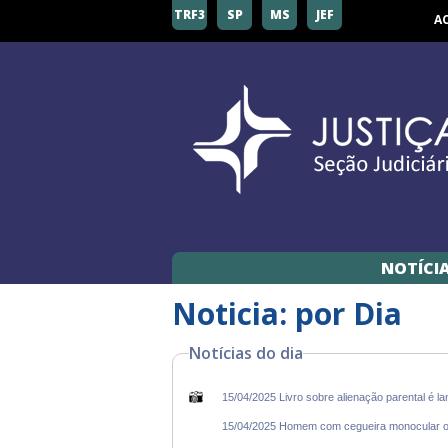
TRF3
SP
MS
JEF
A
NOTÍCI
Noticia: por Dia
Notícias do dia
15/04/2025 Livro sobre alienação parental é 
15/04/2025 Homem com cegueira monocular o