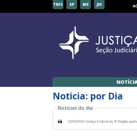
TRF3
SP
MS
JEF
A
NOTÍCI
Noticia: por Dia
Notícias do dia
15/05/2024 Justiça Federal da 3ª Região ganh