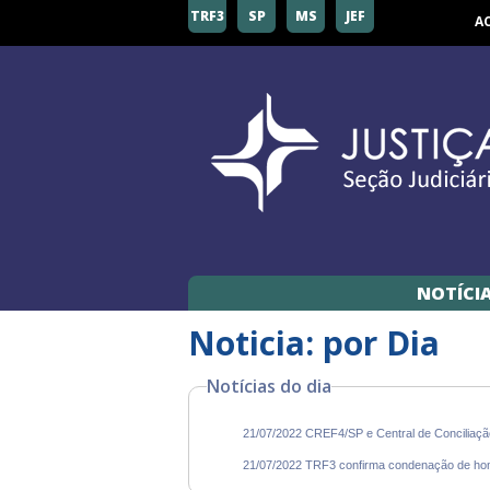
TRF3
SP
MS
JEF
A
NOTÍCI
Noticia: por Dia
Notícias do dia
21/07/2022 CREF4/SP e Central de Conciliaçã
21/07/2022 TRF3 confirma condenação de hom