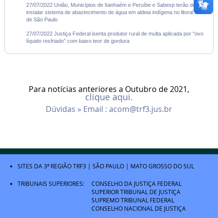
27/07/2022 União, Municípios de Itanhaém e Peruíbe e Sabesp terão de
instalar sistema de abastecimento de água em aldeia indígena no litoral Sul
de São Paulo
27/07/2022 Justiça Federal isenta produtor rural de multa aplicada por “ovo
líquido resfriado” com baixo teor de gordura
Para notícias anteriores a Outubro de 2021,
clique aqui.
Dúvidas » Email :
acom@trf3.jus.br
SITES DA 3ª REGIÃO
TRF3
|
SÃO PAULO
|
MATO GROSSO DO SUL
TRIBUNAIS SUPERIORES:
CONSELHO DA JUSTIÇA FEDERAL
SUPERIOR TRIBUNAL DE JUSTIÇA
SUPREMO TRIBUNAL FEDERAL
CONSELHO NACIONAL DE JUSTIÇA