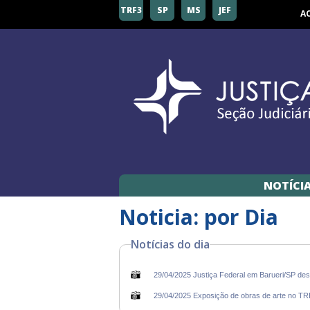
TRF3
SP
MS
JEF
A
NOTÍCI
Noticia: por Dia
Notícias do dia
29/04/2025 Justiça Federal em Barueri/SP dest
29/04/2025 Exposição de obras de arte no TRF