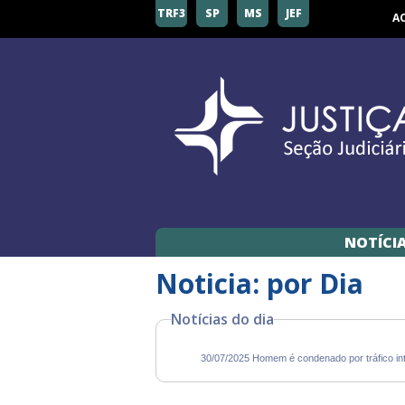
TRF3
SP
MS
JEF
A
NOTÍCI
Noticia: por Dia
Notícias do dia
30/07/2025 Homem é condenado por tráfico in