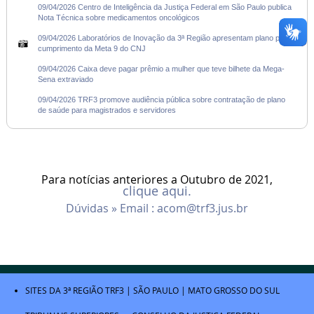
09/04/2026 Centro de Inteligência da Justiça Federal em São Paulo publica
Nota Técnica sobre medicamentos oncológicos
09/04/2026 Laboratórios de Inovação da 3ª Região apresentam plano para
cumprimento da Meta 9 do CNJ
09/04/2026 Caixa deve pagar prêmio a mulher que teve bilhete da Mega-
Sena extraviado
09/04/2026 TRF3 promove audiência pública sobre contratação de plano
de saúde para magistrados e servidores
Para notícias anteriores a Outubro de 2021,
clique aqui.
Dúvidas » Email :
acom@trf3.jus.br
SITES DA 3ª REGIÃO
TRF3
|
SÃO PAULO
|
MATO GROSSO DO SUL