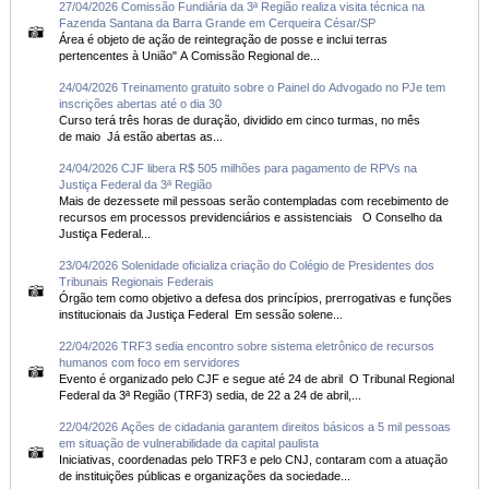
27/04/2026 Comissão Fundiária da 3ª Região realiza visita técnica na
Fazenda Santana da Barra Grande em Cerqueira César/SP
Área é objeto de ação de reintegração de posse e inclui terras
pertencentes à União" A Comissão Regional de...
24/04/2026 Treinamento gratuito sobre o Painel do Advogado no PJe tem
inscrições abertas até o dia 30
Curso terá três horas de duração, dividido em cinco turmas, no mês
de maio Já estão abertas as...
24/04/2026 CJF libera R$ 505 milhões para pagamento de RPVs na
Justiça Federal da 3ª Região
Mais de dezessete mil pessoas serão contempladas com recebimento de
recursos em processos previdenciários e assistenciais O Conselho da
Justiça Federal...
23/04/2026 Solenidade oficializa criação do Colégio de Presidentes dos
Tribunais Regionais Federais
Órgão tem como objetivo a defesa dos princípios, prerrogativas e funções
institucionais da Justiça Federal Em sessão solene...
22/04/2026 TRF3 sedia encontro sobre sistema eletrônico de recursos
humanos com foco em servidores
Evento é organizado pelo CJF e segue até 24 de abril O Tribunal Regional
Federal da 3ª Região (TRF3) sedia, de 22 a 24 de abril,...
22/04/2026 Ações de cidadania garantem direitos básicos a 5 mil pessoas
em situação de vulnerabilidade da capital paulista
Iniciativas, coordenadas pelo TRF3 e pelo CNJ, contaram com a atuação
de instituições públicas e organizações da sociedade...