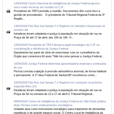
14/04/2026 Centro Nacional de Inteligência da Justiça Federal aprova
cinco notas técnicas em reunião no CJF
Presidente do TRF3 presidiu a reunião. Documentos têm como foco a
gestão de precedentes. O presidente do Tribunal Regional Federal da 3ª
Região...
13/04/2026 Pop Rua Jud Sampa 7 e Registre-se! atendem mil pessoas no
primeiro dia
Iniciativas levam cidadania e justiça à população em situação de rua na
Praça da Sé até 17 de abril, das 10h às 16h O...
13/04/2026 Presidente do TRF3 destaca papel estratégico do CJF na
coordenação e eficiência da Justiça Federal
Depoimento faz parte de série de entrevistas com os conselheiros do
Órgão que comemora 60 anos “Não há como pensar a Justiça Federal...
10/04/2026 Justiça Federal determina aposentadoria especial a comissária
de voo
Perícia concluiu sujeição à pressão atmosférica anormal, de forma habitual
e permanente A 1ª Vara Federal de Santos/SP reconheceu como...
10/04/2026 Pop Rua Jud Sampa 7 e Registre-se! começam na próxima
segunda-feira (13)
Iniciativas levam cidadania e justiça à população em situação de rua na
Praça da Sé na semana de 13 a 17 de abril O Tribunal Regional...
09/04/2026 Centro de Inteligência da Justiça Federal em São Paulo publica
Nota Técnica sobre medicamentos oncológicos
Unidade atua como instrumento estratégico para tratamento de demandas
repetitivas e de grande impacto social O Centro Local de Inteligência da