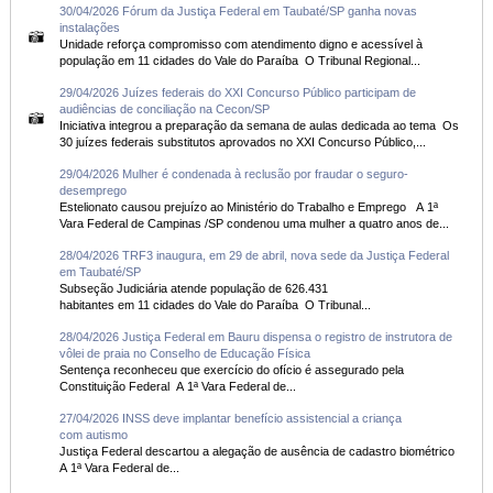
30/04/2026 Fórum da Justiça Federal em Taubaté/SP ganha novas
instalações
Unidade reforça compromisso com atendimento digno e acessível à
população em 11 cidades do Vale do Paraíba O Tribunal Regional...
29/04/2026 Juízes federais do XXI Concurso Público participam de
audiências de conciliação na Cecon/SP
Iniciativa integrou a preparação da semana de aulas dedicada ao tema Os
30 juízes federais substitutos aprovados no XXI Concurso Público,...
29/04/2026 Mulher é condenada à reclusão por fraudar o seguro-
desemprego
Estelionato causou prejuízo ao Ministério do Trabalho e Emprego A 1ª
Vara Federal de Campinas /SP condenou uma mulher a quatro anos de...
28/04/2026 TRF3 inaugura, em 29 de abril, nova sede da Justiça Federal
em Taubaté/SP
Subseção Judiciária atende população de 626.431
habitantes em 11 cidades do Vale do Paraíba O Tribunal...
28/04/2026 Justiça Federal em Bauru dispensa o registro de instrutora de
vôlei de praia no Conselho de Educação Física
Sentença reconheceu que exercício do ofício é assegurado pela
Constituição Federal A 1ª Vara Federal de...
27/04/2026 INSS deve implantar benefício assistencial a criança
com autismo
Justiça Federal descartou a alegação de ausência de cadastro biométrico
A 1ª Vara Federal de...