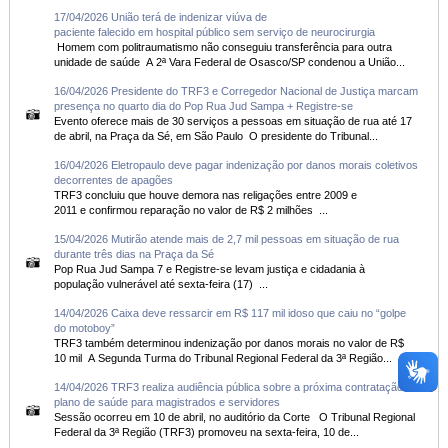
17/04/2026 União terá de indenizar viúva de
paciente falecido em hospital público sem serviço de neurocirurgia
Homem com politraumatismo não conseguiu transferência para outra
unidade de saúde A 2ª Vara Federal de Osasco/SP condenou a União...
16/04/2026 Presidente do TRF3 e Corregedor Nacional de Justiça marcam
presença no quarto dia do Pop Rua Jud Sampa + Registre-se
Evento oferece mais de 30 serviços a pessoas em situação de rua até 17
de abril, na Praça da Sé, em São Paulo O presidente do Tribunal...
16/04/2026 Eletropaulo deve pagar indenização por danos morais coletivos
decorrentes de apagões
TRF3 concluiu que houve demora nas religações entre 2009 e
2011 e confirmou reparação no valor de R$ 2 milhões ...
15/04/2026 Mutirão atende mais de 2,7 mil pessoas em situação de rua
durante três dias na Praça da Sé
Pop Rua Jud Sampa 7 e Registre-se levam justiça e cidadania à
população vulnerável até sexta-feira (17) ...
14/04/2026 Caixa deve ressarcir em R$ 117 mil idoso que caiu no “golpe
do motoboy”
TRF3 também determinou indenização por danos morais no valor de R$
10 mil A Segunda Turma do Tribunal Regional Federal da 3ª Região...
14/04/2026 TRF3 realiza audiência pública sobre a próxima contratação de
plano de saúde para magistrados e servidores
Sessão ocorreu em 10 de abril, no auditório da Corte O Tribunal Regional
Federal da 3ª Região (TRF3) promoveu na sexta-feira, 10 de...