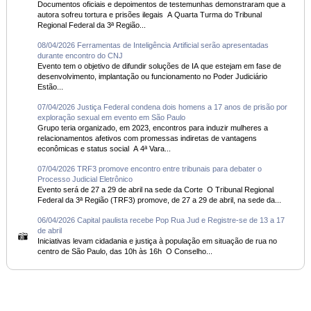
Documentos oficiais e depoimentos de testemunhas demonstraram que a
autora sofreu tortura e prisões ilegais A Quarta Turma do Tribunal
Regional Federal da 3ª Região...
08/04/2026 Ferramentas de Inteligência Artificial serão apresentadas
durante encontro do CNJ
Evento tem o objetivo de difundir soluções de IA que estejam em fase de
desenvolvimento, implantação ou funcionamento no Poder Judiciário
Estão...
07/04/2026 Justiça Federal condena dois homens a 17 anos de prisão por
exploração sexual em evento em São Paulo
Grupo teria organizado, em 2023, encontros para induzir mulheres a
relacionamentos afetivos com promessas indiretas de vantagens
econômicas e status social A 4ª Vara...
07/04/2026 TRF3 promove encontro entre tribunais para debater o
Processo Judicial Eletrônico
Evento será de 27 a 29 de abril na sede da Corte O Tribunal Regional
Federal da 3ª Região (TRF3) promove, de 27 a 29 de abril, na sede da...
06/04/2026 Capital paulista recebe Pop Rua Jud e Registre-se de 13 a 17
de abril
Iniciativas levam cidadania e justiça à população em situação de rua no
centro de São Paulo, das 10h às 16h O Conselho...