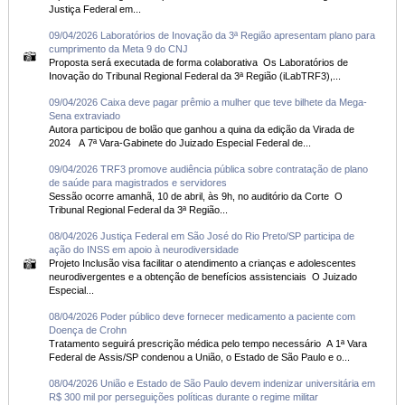
Justiça Federal em...
09/04/2026 Laboratórios de Inovação da 3ª Região apresentam plano para
cumprimento da Meta 9 do CNJ
Proposta será executada de forma colaborativa Os Laboratórios de
Inovação do Tribunal Regional Federal da 3ª Região (iLabTRF3),...
09/04/2026 Caixa deve pagar prêmio a mulher que teve bilhete da Mega-
Sena extraviado
Autora participou de bolão que ganhou a quina da edição da Virada de
2024 A 7ª Vara-Gabinete do Juizado Especial Federal de...
09/04/2026 TRF3 promove audiência pública sobre contratação de plano
de saúde para magistrados e servidores
Sessão ocorre amanhã, 10 de abril, às 9h, no auditório da Corte O
Tribunal Regional Federal da 3ª Região...
08/04/2026 Justiça Federal em São José do Rio Preto/SP participa de
ação do INSS em apoio à neurodiversidade
Projeto Inclusão visa facilitar o atendimento a crianças e adolescentes
neurodivergentes e a obtenção de benefícios assistenciais O Juizado
Especial...
08/04/2026 Poder público deve fornecer medicamento a paciente com
Doença de Crohn
Tratamento seguirá prescrição médica pelo tempo necessário A 1ª Vara
Federal de Assis/SP condenou a União, o Estado de São Paulo e o...
08/04/2026 União e Estado de São Paulo devem indenizar universitária em
R$ 300 mil por perseguições políticas durante o regime militar