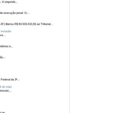
Publicação traz alerta aos cidadãos e empresas sobre golpes envolvendo títulos públicos falsos, prescritos ou supostos direitos creditórios. A segunda...
Evento ocorre de 9 a 13 de junho e visa atualizar os conhecimentos técnicos de usuários que já operam o sistema utilizado em processos de execução penal O...
ssos previdenciários O Conselho da Justiça Federal (CJF) liberou R$ 84.534.010,56 ao Tribunal...
e Inclusão
O Fórum Paulista para...
l de Araçatuba/SP condenou a...
Região...
 do Tribunal Regional Federal da 3ª...
26 de maio
clusão das Pessoas...
Central de...