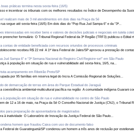
boas práticas termina nesta sexta-feira (16/5)
! realizam mais de 3 mil atendimentos em dois dias na Praça da Sé
Mutirão destinado à população em situação de rua segue até sexta-feira (16/5) Em dois dias do “Pop Rua Jud Sampa 6” e da “3ª...
ões interessadas em receber bens e valores de decisões judiciais e negociais em tutela cole
Participantes devem observar regras do edital e preencher formulário O Tribunal Regional Federal da 3ª Região (
a contas de entidade beneficiada com recursos oriundos de processos criminais
Centro de Apoio à Educação e Formação do Adolescente recebeu R$ 22 mil A 1ª Vara Federal de Jales/SP aprovou a prestação de con
 Jud Sampa 6” e “3ª Semana Nacional do Registro Civil Registre-se!” em São Paulo
tiça à população em situação de rua e vulnerabilidade até sexta-feira, 16/5, na...
visita acampamento em Ribeirão Preto/SP
Inspeção técnica busca soluções para área ocupada por 95 famílias em reserva legal do Incra A Comissão Regional de Soluções...
rdo de demarcação de terras em área do Parque Estadual do Jaraguá
Documento homologado pelo TRF3 promoveu a coexistência ambiental-multicultural pacífica
iça à população em situação de rua e vulnerabilidade no centro de São Paulo
“Pop Rua Jud Sampa 6” e “Registre-se!” ocorrem de 12 a 16 de maio, na Praça da Sé O Conselho Nacional de Justi
olos para preparação de aposentadoria de magistrados
Intuito é oferecer uma transição mais acolhedora à inatividade O Laboratório de Inovação da Justiça Federal de São Paulo...
á condena homem que fraudou Caixa com uso de documento falso
o banco superou R$ 50 mil A 1ª Vara Federal de Guaratinguetá/SP condenou um homem a três anos de reclusão por estelio