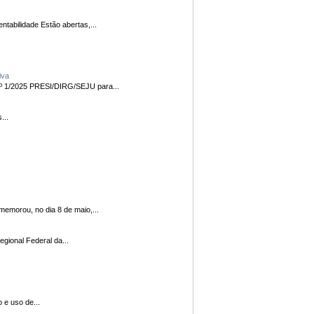
Premiação busca disseminar práticas de sucesso e incentivar os tribunais com os melhores resultados no Índice de Desempenho da Sustentabilidade Estão abertas,...
tiva
TRF3) publicou o Edital nº 1/2025 PRESI/DIRG/SEJU para...
tas...
 na região A comunidade indígena Guarani comemorou, no dia 8 de maio,...
ça (CNJ), o Tribunal Regional Federal da...
nato e uso de...