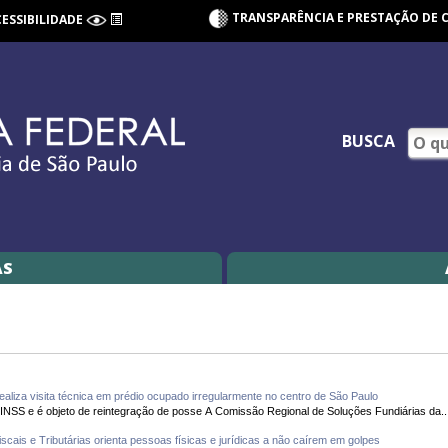
TRANSPARÊNCIA E PRESTAÇÃO DE 
CESSIBILIDADE
BUSCA
AS
aliza visita técnica em prédio ocupado irregularmente no centro de São Paulo
Imóvel que conta com 50 famílias pertence ao INSS e é objeto de reintegração de posse A Comissão Regional de Soluções Fundiárias da.
cais e Tributárias orienta pessoas físicas e jurídicas a não caírem em golpes