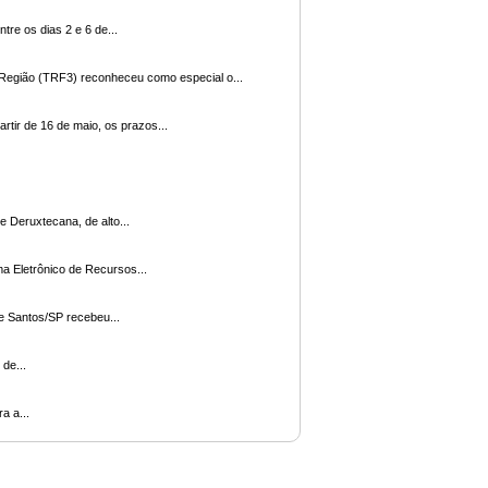
e Justiça (CNJ) realiza, entre os dias 2 e 6 de...
urma do Tribunal Regional Federal da 3ª Região (TRF3) reconheceu como especial o...
ça (CNJ) comunica que, a partir de 16 de maio, os prazos...
zumabe Deruxtecana, de alto...
5 de maio, o Sistema Eletrônico de Recursos...
s da empresa para a rede pluvial da cidade A 6ª Vara Federal de Santos/SP recebeu...
leção de...
 para a...