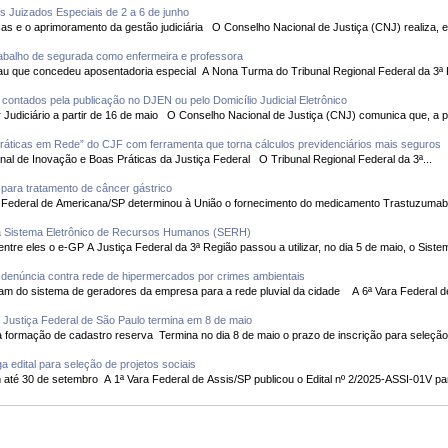
s Juizados Especiais de 2 a 6 de junho
Evento visa o compartilhamento de boas práticas e o aprimoramento da gestão judiciária O Conselho Nacional d
abalho de segurada como enfermeira e professora
Nona Turma confirmou decisão do primeiro grau que concedeu aposentadoria especial A Nona T
ontados pela publicação no DJEN ou pelo Domicílio Judicial Eletrônico
CNJ estabelece novas regras para todo Poder Judiciário a partir de 16 de maio O Conselho Nacional de Justi
Práticas em Rede” do CJF com ferramenta que torna cálculos previdenciários mais seguros
Vencedor será divulgado no 1º Encontro Nacional de Inovação e Boas Práticas da Justiça Federal O Tribunal Regional Federal da 3ª...
para tratamento de câncer gástrico
ológico é de alto custo A 1ª Vara Federal de Americana/SP determinou à União o fornecimento do medicamento Trastu
ta Sistema Eletrônico de Recursos Humanos (SERH)
Ferramenta irá unificar cerca de 25 sistemas, entre eles o e-GP A Justiça Federal da 3ª Região passou a utilizar, no dia 
 denúncia contra rede de hipermercados por crimes ambientais
Cerca de dois mil litros de óleo diesel escorreram do sistema de geradore
a Justiça Federal de São Paulo termina em 8 de maio
Provas serão aplicadas no dia 16 de maio para formação de cadastro reserva Termina no dia 8 de maio o prazo de inscrição para se
a edital para seleção de projetos sociais
Inscrições começam em 30 de maio e seguem até 30 de setembro A 1ª Vara Federal de Assis/SP publicou o Edital nº 2/2025-ASSI-01V