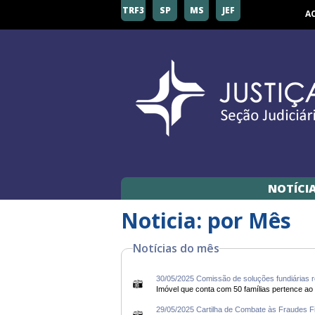
TRF3
SP
MS
JEF
A
NOTÍCI
Noticia: por Mês
Notícias do mês
30/05/2025 Comissão de soluções fundiárias re
29/05/2025 Cartilha de Combate às Fraudes Fis