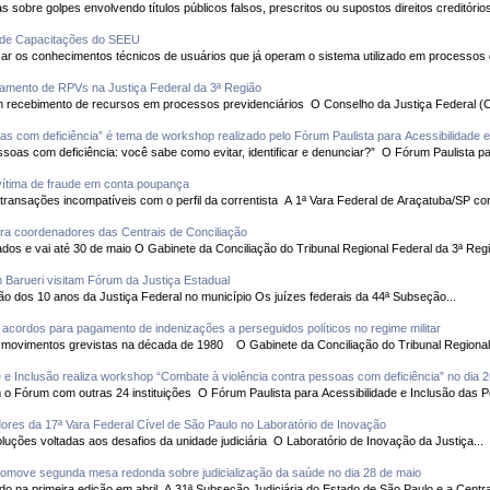
lo de Capacitações do SEEU
agamento de RPVs na Justiça Federal da 3ª Região
Quase 3 mil pessoas serão contempladas com recebimento de recursos em proce
as com deficiência” é tema de workshop realizado pelo Fórum Paulista para Acessibilidade 
Evento divulgou a cartilha “Violência contra pessoas com deficiência: você sabe como evitar, identificar e denunciar?” 
 vítima de fraude em conta poupança
Sistema de segurança do banco não detectou transações incompatíveis com o perfil da correntista A 1ª Vara Federa
a coordenadores das Centrais de Conciliação
Formação continuada é direcionada a magistrados e vai até 30 de maio O Gabinete da Conciliação do Tribunal Regional Federal da 3ª 
 Barueri visitam Fórum da Justiça Estadual
Encontro integra programação de comemoração dos 10 anos da Justiça Federal no município Os juízes federais da 44ª Subseção...
acordos para pagamento de indenizações a perseguidos políticos no regime militar
Metalúrgicos foram demitidos por participar de movimentos grevistas na década de 1980 O Gabinete da Conciliação
 e Inclusão realiza workshop “Combate à violência contra pessoas com deficiência” no dia 
TRF3 e Justiça Federal de São Paulo integram o Fórum com outras 24 instituições O Fórum Paulista para Acessibilidade e In
dores da 17ª Vara Federal Cível de São Paulo no Laboratório de Inovação
Objetivo foi construir, de forma colaborativa, soluções voltadas aos desafios da unidade judiciária O Laboratório de Inovação da Justiça...
romove segunda mesa redonda sobre judicialização da saúde no dia 28 de maio
Evento amplia discussão sobre o tema abordado na primeira edição em abril A 31ª Subseção Judiciária do Estado de São Paulo e a 