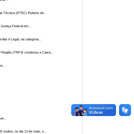
dicos, da Escola Técnica (ETEC) Rubens de...
 na metodologia O Laboratório de Inovação da Justiça Federal em...
rêmio Conciliar é Legal, na categoria...
do Tribunal Regional Federal da 3ª Região (TRF3) condenou a Caixa...
CJF) e os...
iro dia do “Pop Rua...
egional Federal da 3ª Região (TRF3) sediou, no dia 13 de maio, o...