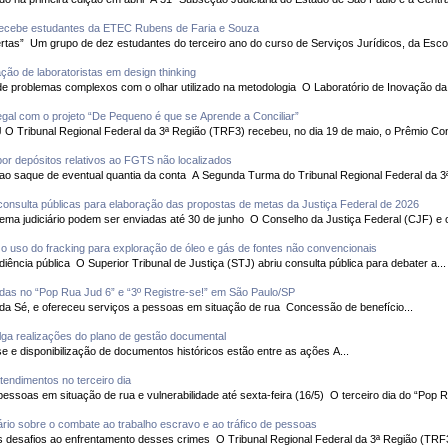
recebe estudantes da ETEC Rubens de Faria e Souza
Evento integra programa “TRF3 de Portas Abertas” Um grupo de dez estudantes do terceiro ano do curso de Serviços Jurí
ção de laboratoristas em design thinking
Objetivo foi capacitar servidores para análise de problemas complexos com o olhar utilizado
gal com o projeto “De Pequeno é que se Aprende a Conciliar”
Solenidade foi realizada em 19 de maio no CNJ O Tribunal Regional Federal da 3ª Região (TRF3) recebeu, no dia 19 de maio, o P
or depósitos relativos ao FGTS não localizados
Segunda Turma também reconheceu o direito ao saque de eventual quantia da conta A Segunda Turma 
onsulta públicas para elaboração das propostas de metas da Justiça Federal de 2026
Sugestões da sociedade civil e órgãos do sistema judiciário podem ser enviadas até 30 de junho O Conselho da Justiça Federal (
 o uso do fracking para exploração de óleo e gás de fontes não convencionais
Objetivo é reunir subsídios para uma futura audiência pública O Superior Tribunal de Justiça (STJ) abriu consulta pública para debater a...
idas no “Pop Rua Jud 6” e “3º Registre-se!” em São Paulo/SP
Mutirão ocorreu de 12 a 16 de maio, na Praça da Sé, e ofereceu serviços a pessoas em situação de rua Concessão de benefício...
lga realizações do plano de gestão documental
Eliminação de autos findos, digitalização, análise e disponibilização de documentos históricos estão entre as ações A...
tendimentos no terceiro dia
Mutirão leva serviços de cidadania e justiça a pessoas em situação de rua e vulnerabilidade até sexta-feira (16/5) O terce
rio sobre o combate ao trabalho escravo e ao tráfico de pessoas
Objetivo foi ampliar a conscientização sobre os desafios ao enfrentamento desses crimes O Tribunal R