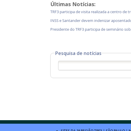
Últimas Notícias:
TRF3 participa de visita realizada a centro de 
INSS e Santander devem indenizar aposentad
Presidente do TRF3 participa de seminário so
Pesquisa de notícias
SITES DA 3ª REGIÃO
TRF3
|
SÃO PAULO
|
M