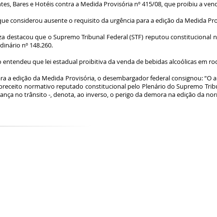
ntes, Bares e Hotéis contra a Medida Provisória nº 415/08, que proibiu a ven
que considerou ausente o requisito da urgência para a edição da Medida Pro
a destacou que o Supremo Tribunal Federal (STF) reputou constitucional no
inário nº 148.260.
ntendeu que lei estadual proibitiva da venda de bebidas alcoólicas em rodo
ara a edição da Medida Provisória, o desembargador federal consignou: “O 
 preceito normativo reputado constitucional pelo Plenário do Supremo Trib
rança no trânsito -, denota, ao inverso, o perigo da demora na edição da no