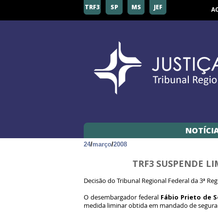
TRF3
SP
MS
JEF
A
NOTÍCI
24
/
março
/
2008
TRF3 SUSPENDE LI
Decisão do Tribunal Regional Federal da 3ª R
Fábio Prieto de 
O desembargador federal
medida liminar obtida em mandado de seguran