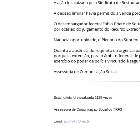
A ação foi ajuizada pelo Sindicato de Restaura
A decisão liminar havia permitido a venda por
O desembargador federal Fábio Prieto de Souz
por ocasião do julgamento do Recurso Extraord
Naquela oportunidade, o Plenário do Supremo e
Quanto à ausência do requisito da urgência p
porque a extensão, para o âmbito federal, de
exercício do poder de polícia vinculado à segu
Assessoria de Comunicação Social
Esta notícia foi visualizada 2125 vezes.
Assessoria de Comunicação Social do TRF3
Email:
acom@trf3.jus.br