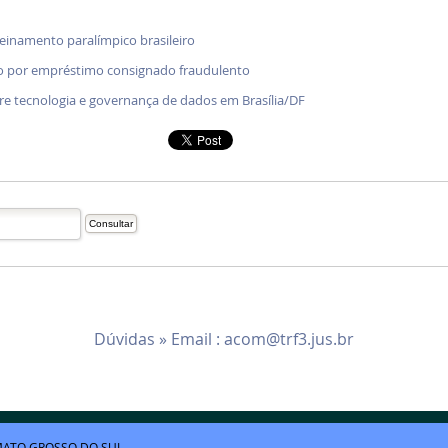
treinamento paralímpico brasileiro
o por empréstimo consignado fraudulento
bre tecnologia e governança de dados em Brasília/DF
Dúvidas » Email :
acom@trf3.jus.br
ATO GROSSO DO SUL