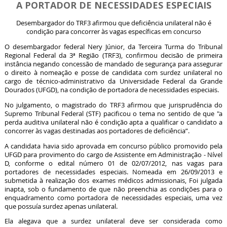
A PORTADOR DE NECESSIDADES ESPECIAIS
Desembargador do TRF3 afirmou que deficiência unilateral não é
condição para concorrer às vagas específicas em concurso
O desembargador federal Nery Júnior, da Terceira Turma do Tribunal
Regional Federal da 3ª Região (TRF3), confirmou decisão de primeira
instância negando concessão de mandado de segurança para assegurar
o direito à nomeação e posse de candidata com surdez unilateral no
cargo de técnico-administrativo da Universidade Federal da Grande
Dourados (UFGD), na condição de portadora de necessidades especiais.
No julgamento, o magistrado do TRF3 afirmou que jurisprudência do
Supremo Tribunal Federal (STF) pacificou o tema no sentido de que "a
perda auditiva unilateral não é condição apta a qualificar o candidato a
concorrer às vagas destinadas aos portadores de deficiência”.
A candidata havia sido aprovada em concurso público promovido pela
UFGD para provimento do cargo de Assistente em Administração - Nível
D, conforme o edital número 01 de 02/07/2012, nas vagas para
portadores de necessidades especiais. Nomeada em 26/09/2013 e
submetida à realização dos exames médicos admissionais, Foi julgada
inapta, sob o fundamento de que não preenchia as condições para o
enquadramento como portadora de necessidades especiais, uma vez
que possuía surdez apenas unilateral.
Ela alegava que a surdez unilateral deve ser considerada como