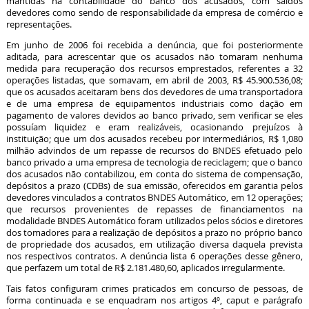
mantidas na contabilidade do banco dos acusados, com saldos
devedores como sendo de responsabilidade da empresa de comércio e
representações.
Em junho de 2006 foi recebida a denúncia, que foi posteriormente
aditada, para acrescentar que os acusados não tomaram nenhuma
medida para recuperação dos recursos emprestados, referentes a 32
operações listadas, que somavam, em abril de 2003, R$ 45.900.536,08;
que os acusados aceitaram bens dos devedores de uma transportadora
e de uma empresa de equipamentos industriais como dação em
pagamento de valores devidos ao banco privado, sem verificar se eles
possuíam liquidez e eram realizáveis, ocasionando prejuízos à
instituição; que um dos acusados recebeu por intermediários, R$ 1,080
milhão advindos de um repasse de recursos do BNDES efetuado pelo
banco privado a uma empresa de tecnologia de reciclagem; que o banco
dos acusados não contabilizou, em conta do sistema de compensação,
depósitos a prazo (CDBs) de sua emissão, oferecidos em garantia pelos
devedores vinculados a contratos BNDES Automático, em 12 operações;
que recursos provenientes de repasses de financiamentos na
modalidade BNDES Automático foram utilizados pelos sócios e diretores
dos tomadores para a realização de depósitos a prazo no próprio banco
de propriedade dos acusados, em utilização diversa daquela prevista
nos respectivos contratos. A denúncia lista 6 operações desse gênero,
que perfazem um total de R$ 2.181.480,60, aplicados irregularmente.
Tais fatos configuram crimes praticados em concurso de pessoas, de
forma continuada e se enquadram nos artigos 4º, caput e parágrafo