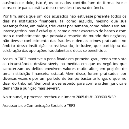
ausência de dolo, isto é, os acusados contribuíram de forma livre e
consciente para a prática dos crimes descritos na denúncia.
Por fim, ainda que um dos acusados não estivesse presente todos os
dias na instituição financeira, tal como arguido, mesmo que sua
presença fosse, em média, três vezes por semana, como relatou em seu
interrogatório, não é crível que, como diretor executivo do banco e com
todo o conhecimento que possuía a respeito do mundo dos negócios,
não tivesse conhecimento das fraudes e demais crimes praticados no
âmbito dessa instituição, considerando, inclusive, que participou da
celebração das operações fraudulentas e delas se beneficiou.
Assim, o TRF3 manteve a pena fixada em primeiro grau, tendo em vista
as circunstâncias desfavoráveis, na medida em que os negócios que
caracterizam os delitos envolvem valores muito altos, em prejuízo de
uma instituição financeira estatal. Além disso, foram praticados por
diversas vezes e por um período de tempo bastante longo, o que, no
dizer do tribunal, “demonstra desrespeito para com a ordem jurídica e
demanda a punição mais severa”.
No tribunal, o processo recebeu o número 2005.61.81.009600-5/SP.
Assessoria de Comunicação Social do TRF3