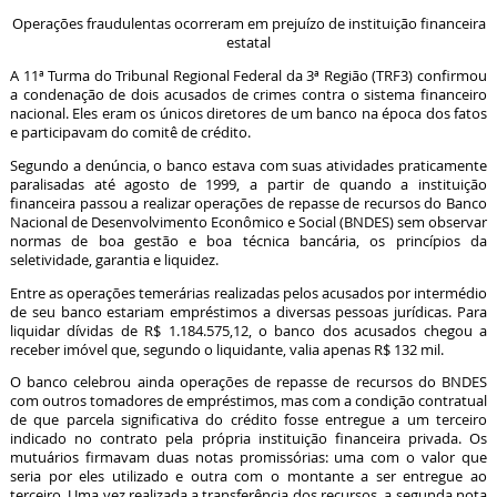
Operações fraudulentas ocorreram em prejuízo de instituição financeira
estatal
A 11ª Turma do Tribunal Regional Federal da 3ª Região (TRF3) confirmou
a condenação de dois acusados de crimes contra o sistema financeiro
nacional. Eles eram os únicos diretores de um banco na época dos fatos
e participavam do comitê de crédito.
Segundo a denúncia, o banco estava com suas atividades praticamente
paralisadas até agosto de 1999, a partir de quando a instituição
financeira passou a realizar operações de repasse de recursos do Banco
Nacional de Desenvolvimento Econômico e Social (BNDES) sem observar
normas de boa gestão e boa técnica bancária, os princípios da
seletividade, garantia e liquidez.
Entre as operações temerárias realizadas pelos acusados por intermédio
de seu banco estariam empréstimos a diversas pessoas jurídicas. Para
liquidar dívidas de R$ 1.184.575,12, o banco dos acusados chegou a
receber imóvel que, segundo o liquidante, valia apenas R$ 132 mil.
O banco celebrou ainda operações de repasse de recursos do BNDES
com outros tomadores de empréstimos, mas com a condição contratual
de que parcela significativa do crédito fosse entregue a um terceiro
indicado no contrato pela própria instituição financeira privada. Os
mutuários firmavam duas notas promissórias: uma com o valor que
seria por eles utilizado e outra com o montante a ser entregue ao
terceiro. Uma vez realizada a transferência dos recursos, a segunda nota