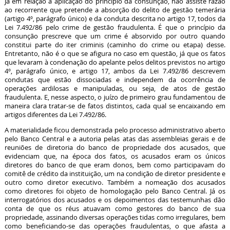
Já em relação à aplicação do princípio da consunção, não assiste razão
ao recorrente que pretende a absorção do delito de gestão temerária
(artigo 4º, parágrafo único) e da conduta descrita no artigo 17, todos da
Lei 7.492/86 pelo crime de gestão fraudulenta. É que o princípio da
consunção prescreve que um crime é absorvido por outro quando
constitui parte do iter criminis (caminho do crime ou etapa) desse.
Entretanto, não é o que se afigura no caso em questão, já que os fatos
que levaram à condenação do apelante pelos delitos previstos no artigo
4º, parágrafo único, e artigo 17, ambos da Lei 7.492/86 descrevem
condutas que estão dissociadas e independem da ocorrência de
operações ardilosas e manipuladas, ou seja, de atos de gestão
fraudulenta. E, nesse aspecto, o juízo de primeiro grau fundamentou de
maneira clara tratar-se de fatos distintos, cada qual se encaixando em
artigos diferentes da Lei 7.492/86.
A materialidade ficou demonstrada pelo processo administrativo aberto
pelo Banco Central e a autoria pelas atas das assembleias gerais e de
reuniões de diretoria do banco de propriedade dos acusados, que
evidenciam que, na época dos fatos, os acusados eram os únicos
diretores do banco de que eram donos, bem como participavam do
comitê de crédito da instituição, um na condição de diretor presidente e
outro como diretor executivo. Também a nomeação dos acusados
como diretores foi objeto de homologação pelo Banco Central. Já os
interrogatórios dos acusados e os depoimentos das testemunhas dão
conta de que os réus atuavam como gestores do banco de sua
propriedade, assinando diversas operações tidas como irregulares, bem
como beneficiando-se das operações fraudulentas, o que afasta a