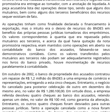
promissória era entregue ao tomador, com a anotação de liquidada. A
peça acusatória lista dez operações desse tipo, sendo que alguns dos
mutuários, bem como alguns dos terceiros beneficiários dos recursos
sequer existiam de fato.
As operações tinham como finalidade declarada o financiamento à
exportação, mas o intuito era o desvio de recursos do BNDES em
benefício das próprias pessoas jurídicas tomadoras dos empréstimos.
Os valores correspondentes à quantia que era repassada pelos
mutuários aos terceiros, e acerca da qual havia quitação da nota
promissória respectiva, eram mantidos como operações em aberto na
contabilidade do banco dos acusados, falseando-se seus
demonstrativos contábeis. Como os valores transferidos pelos
mutuários aos terceiros não podiam ser adequadamente registrados
nos livros do banco privado, houve movimentação de recursos
paralelamente à contabilidade.
Em outubro de 2002, o banco de propriedade dos acusados contratou
um repasse de R$ 1,2 milhão do BNDES a uma empresa de comércio e
representações, entregando a esta cinco cheques. Entretanto, o negócio
foi cancelado para posterior celebração de outro em dezembro do
mesmo ano, no valor de R$ 1.280.100,00. Em virtude disso, a empresa
referida devolveu quatro cheques ao banco dos acusados, retendo
apenas um deles, no valor de R$ 100 mil, como garantia da alteração.
Entretanto, os outros quatro cheques foram desviados para outras
pessoas jurídicas. Tanto a operação cancelada como a nova foram