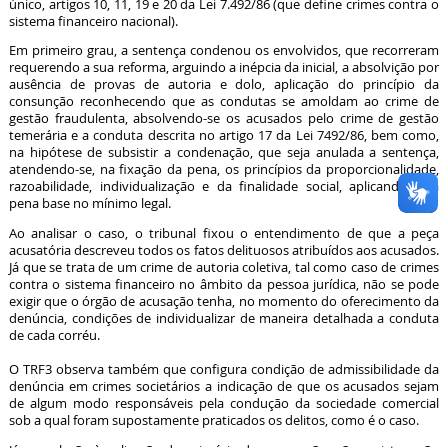
único, artigos 10, 11, 19 e 20 da Lei 7.492/86 (que define crimes contra o
sistema financeiro nacional).
Em primeiro grau, a sentença condenou os envolvidos, que recorreram
requerendo a sua reforma, arguindo a inépcia da inicial, a absolvição por
ausência de provas de autoria e dolo, aplicação do princípio da
consunção reconhecendo que as condutas se amoldam ao crime de
gestão fraudulenta, absolvendo-se os acusados pelo crime de gestão
temerária e a conduta descrita no artigo 17 da Lei 7492/86, bem como,
na hipótese de subsistir a condenação, que seja anulada a sentença,
atendendo-se, na fixação da pena, os princípios da proporcionalidade,
razoabilidade, individualização e da finalidade social, aplicando-se a
pena base no mínimo legal.
Ao analisar o caso, o tribunal fixou o entendimento de que a peça
acusatória descreveu todos os fatos delituosos atribuídos aos acusados.
Já que se trata de um crime de autoria coletiva, tal como caso de crimes
contra o sistema financeiro no âmbito da pessoa jurídica, não se pode
exigir que o órgão de acusação tenha, no momento do oferecimento da
denúncia, condições de individualizar de maneira detalhada a conduta
de cada corréu.
O TRF3 observa também que configura condição de admissibilidade da
denúncia em crimes societários a indicação de que os acusados sejam
de algum modo responsáveis pela condução da sociedade comercial
sob a qual foram supostamente praticados os delitos, como é o caso.