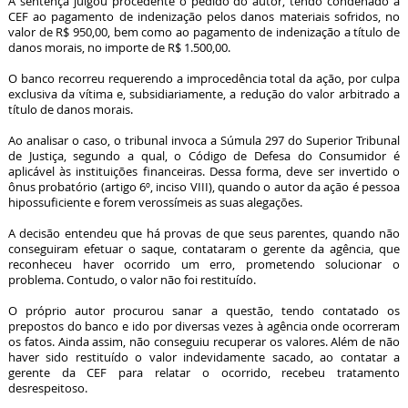
A sentença julgou procedente o pedido do autor, tendo condenado a
CEF ao pagamento de indenização pelos danos materiais sofridos, no
valor de R$ 950,00, bem como ao pagamento de indenização a título de
danos morais, no importe de R$ 1.500,00.
O banco recorreu requerendo a improcedência total da ação, por culpa
exclusiva da vítima e, subsidiariamente, a redução do valor arbitrado a
título de danos morais.
Ao analisar o caso, o tribunal invoca a Súmula 297 do Superior Tribunal
de Justiça, segundo a qual, o Código de Defesa do Consumidor é
aplicável às instituições financeiras. Dessa forma, deve ser invertido o
ônus probatório (artigo 6º, inciso VIII), quando o autor da ação é pessoa
hipossuficiente e forem verossímeis as suas alegações.
A decisão entendeu que há provas de que seus parentes, quando não
conseguiram efetuar o saque, contataram o gerente da agência, que
reconheceu haver ocorrido um erro, prometendo solucionar o
problema. Contudo, o valor não foi restituído.
O próprio autor procurou sanar a questão, tendo contatado os
prepostos do banco e ido por diversas vezes à agência onde ocorreram
os fatos. Ainda assim, não conseguiu recuperar os valores. Além de não
haver sido restituído o valor indevidamente sacado, ao contatar a
gerente da CEF para relatar o ocorrido, recebeu tratamento
desrespeitoso.