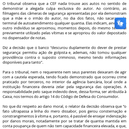
O tribunal observa que a CEF nada trouxe aos autos no sentido de
demonstrar a alegada culpa exclusiva do autor. Ao contrário, as
filmagens das câmeras de segurança apresentadas por ela demonstram
que a mãe e o irmão do autor, no dia dos fatos, não sacaram do
terminal de autoatendimento qualquer quantia. Elas indicam, ainda, que
outro indivíduo se aproximou, momentos depois, do mesmo terminal
previamente utilizado pelas vítimas e se apropriou do valor depositado
no dispensador de notas.
Diz a decisão que o banco “descurou duplamente do dever de prestar
segurança: permitiu ação de golpista e, ademais, não tomou qualquer
providência contra o suposto criminoso, mesmo tendo informações
disponíveis para tanto”.
Para o tribunal, nem o requerente nem seus parentes deixaram de agir
com a cautela esperada, tendo ficado demonstrado que ocorreu crime
praticado por terceiros, no interior da agência bancária, local onde a
instituição financeira deveria zelar pela segurança das operações. A
responsabilidade pelo saque indevido deve, dessa forma, ser atribuída à
Caixa, nos termos do artigo 14 do Código de Defesa do Consumidor.
No que diz respeito ao dano moral, o relator da decisão observa que “o
fato ultrapassa a linha do mero dissabor, pois gerou consternação e
constrangimentos à vítima e, portanto, é passível de ensejar indenização
por danos morais, notadamente por se tratar de quantia mantida em
conta poupança de quem não tem capacidade financeira elevada, e que,