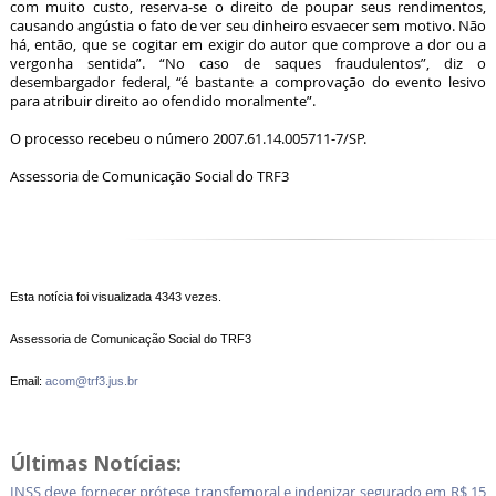
com muito custo, reserva-se o direito de poupar seus rendimentos,
causando angústia o fato de ver seu dinheiro esvaecer sem motivo. Não
há, então, que se cogitar em exigir do autor que comprove a dor ou a
vergonha sentida”. “No caso de saques fraudulentos”, diz o
desembargador federal, “é bastante a comprovação do evento lesivo
para atribuir direito ao ofendido moralmente”.
O processo recebeu o número 2007.61.14.005711-7/SP.
Assessoria de Comunicação Social do TRF3
Esta notícia foi visualizada 4343 vezes.
Assessoria de Comunicação Social do TRF3
Email:
acom@trf3.jus.br
Últimas Notícias:
INSS deve fornecer prótese transfemoral e indenizar segurado em R$ 15