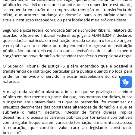
público federal civil ou militar estudante, ou seu dependente estudante,
se requerida em razão de comprovada remoção ou transferência de
ofício, que acarrete mudança de domicílio para o município onde se
situe a instituição recebedora, ou para localidade mais próxima desta.
Segundo a juíza federal convocada Simone Schroder Ribeiro, relatora do
acórdão, o Supremo Tribunal Federal, ao julgar a ADIN 3.324-7, declarou
que se dará a matrícula em instituição privada se assim o for a de origem
e em pública se o servidor ou o dependente for egresso de instituição
pública. No entanto, ela explicou que a inexistência de estabelecimento
congênere no novo domicílio do servidor transferido excepciona a regra.
O Superior Tribunal de Justiça (STJ) têm entendido que é possível a
transferência de instituição particular para pública quando no local para
onde foi removido o servidor inexistir estabelecimento da mesma
natureza.
A magistrada também afastou a ideia de que se privilegia o servidor
público em detrimento do particular que, nas mesmas condições, busca
o ingresso em universidade. “O que se pretendeu foi minimizar os
prejuízos decorrentes das constantes alterações de domicílio a que se
submete o militar”, declarou. “Decidir de forma diversa implica
desestimular o acesso às carreiras públicas por torná-las incompatíveis
com a regular frequência em cursos de formação, em afronta ao acesso
à educação, que constitui valor caro ao legislador constituinte
brasileiro”.