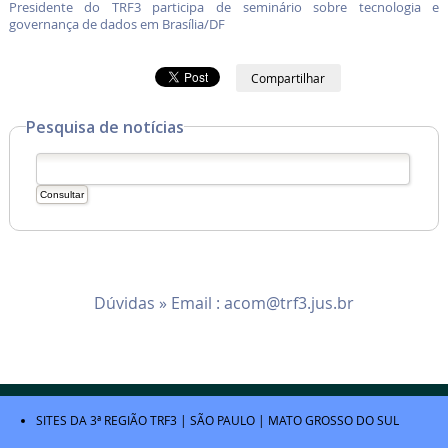
Presidente do TRF3 participa de seminário sobre tecnologia e
governança de dados em Brasília/DF
Compartilhar
Pesquisa de notícias
Dúvidas » Email :
acom@trf3.jus.br
SITES DA 3ª REGIÃO
TRF3
|
SÃO PAULO
|
MATO GROSSO DO SUL