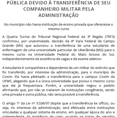
PÚBLICA DEVIDO À TRANSFERÊNCIA DE SEU
COMPANHEIRO MILITAR PELA
ADMINISTRAÇÃO
No município não havia instituição de ensino privada que oferecesse o
mesmo curso
A Quarta Turma do Tribunal Regional Federal da 3ª Região (TRF3)
confirmou, por unanimidade, decisão da 4ª Vara Federal de Campo
Grande (MS) que autorizou a transferência de uma estudante de
enfermagem de uma universidade particular de Uberlândia (MG) para o
mesmo curso na Universidade Federal do Mato Grosso do Sul,
independentemente da existência de vagas e de exame seletivo.
A estudante é companheira e dependente de um militar do exército que
foi transferido, por interesse da administração, para o município de
Coxim. Ela havia pleiteado a transferência para o campus Coxim da
UFMS, alegando que é a única universidade que possui o mesmo curso
que ela já frequentava. Porém, a universidade negou o pedido
afirmando que, por não se tratarem de instituições congêneres, sendo
uma privada e outra pública, não seria possível a transferência.
O artigo 1º da Lei nº 9.536/97 dispõe que a transferência ex officio, ou
seja, no interesse da administração, será efetivada entre instituições
vinculadas a qualquer sistema de ensino, em qualquer época do ano e
independente da existência de vaga, quando se tratar de servidor