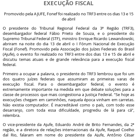
EXECUÇÃO FISCAL
Promovido pela AJUFE, Fonef foi realizado no TRF3 entre os dias 13 e 15
de abril
O presidente do Tribunal Regional Federal da 3ª Região (TRF3),
desembargador federal Fábio Prieto de Souza, e o presidente do
Supremo Tribunal Federal (STF), ministro Enrique Ricardo Lewandowski,
abriram na noite do dia 13 de abril o I Fórum Nacional de Execução
Fiscal (Fonef). Promovido pela Associação dos Juízes Federais do Brasil
(Ajufe), o evento foi realizado no TRF3 entre dos dias 13 e 15 de abril e
discutiu temas atuais e de grande relevância para a execução fiscal
federal.
Primeiro a ocupar a palavra, o presidente do TRF3 lembrou que foi um
dos quatro juízes federais que assumiram as primeiras varas de
execução fiscal. Para o desembargador federal, o evento é
extremamente importante na medida em que debate soluções para a
classe de processos que mais congestiona a Justiça Federal. “Se hoje as
execuções chegam em caminhões, naquela época vinham em carretas.
Não existia computador. É inacreditável como o país, com todo esse
desarranjo, com toda essa dificuldade, progrediu de lá para cá”,
relembra.
O vice-presidente da Ajufe, Eduardo André de Brito Fernandes, da 2ª
região, e a diretora de relações internacionais da Ajufe, Raquel Coelho
dal Rio, falaram em nome do presidente da Ajufe, Antônio César