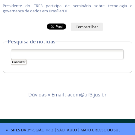
Presidente do TRF3 participa de seminário sobre tecnologia e
governança de dados em Brasília/DF
Compartilhar
Pesquisa de notícias
Dúvidas » Email :
acom@trf3.jus.br
SITES DA 3ª REGIÃO
TRF3
|
SÃO PAULO
|
MATO GROSSO DO SUL