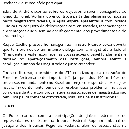
Bochenek, que não pôde participar.
Eduardo André discorreu sobre os objetivos a serem perseguidos ao
longo do Fonef. “Ao final do encontro, a partir das plenárias compostas
pelos magistrados federais, a Ajufe espera apresentar à comunidade
jurídica um conjunto de deliberações com enunciados, recomendações
e orientações que visem ao aperfeiçoamento dos procedimentos e do
sistema legal”.
Raquel Coelho prestou homenagem ao ministro Ricardo Lewandowski,
que tem promovido um intenso diálogo com a magistratura federal.
“Presidente, a Ajufe reconhece nas vossas ações o papel fundamental e
decisivo no aperfeiçoamento das instituições, sempre atento à
condução humana dos magistrados e jurisdicionados”.
Em seu discurso, o presidente do STF enfatizou que a realização do
Fonef é “extremamente importante”, já que, dos 100 milhões de
processos em andamento no Brasil, um terço corresponde a execuções
fiscais. “Evidentemente temos de resolver esse problema. Iniciativas
como essa da Ajufe comprovam que as associações de magistrados não
têm uma pauta somente corporativa, mas, uma pauta institucional”.
FONEF
O Fonef contou com a participação de juízes federais e de
representantes do Supremo Tribunal Federal, Superior Tribunal de
Justiça e dos Tribunais Regionais Federais, além de especialistas na