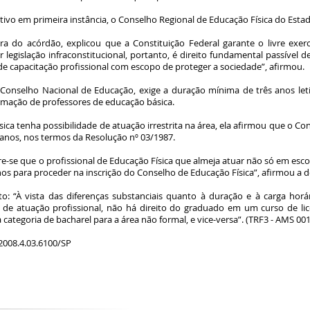
vo em primeira instância, o Conselho Regional de Educação Física do Estado
a do acórdão, explicou que a Constituição Federal garante o livre exercíci
egislação infraconstitucional, portanto, é direito fundamental passível d
e capacitação profissional com escopo de proteger a sociedade”, afirmou.
 Conselho Nacional de Educação, exige a duração mínima de três anos let
ormação de professores de educação básica.
ica tenha possibilidade de atuação irrestrita na área, ela afirmou que o Co
nos, nos termos da Resolução nº 03/1987.
ere-se que o profissional de Educação Física que almeja atuar não só em e
nos para proceder na inscrição do Conselho de Educação Física”, afirmou a
nto: “À vista das diferenças substanciais quanto à duração e à carga hor
s de atuação profissional, não há direito do graduado em um curso de li
 categoria de bacharel para a área não formal, e vice-versa”. (TRF3 - AMS 00
2008.4.03.6100/SP