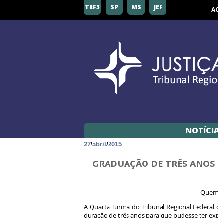
TRF3
SP
MS
JEF
A
NOTÍCI
27
/
abril
/
2015
GRADUAÇÃO DE TRÊS ANOS 
Quem 
A Quarta Turma do Tribunal Regional Federal
duração de três anos para que pudesse ter exp