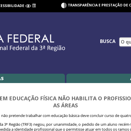
TRANSPARÊNCIA E PRESTAÇÃO DE 
CESSIBILIDADE
BUSCA
AS
EM EDUCAÇÃO FÍSICA NÃO HABILITA O PROFISSI
AS ÁREAS
não pretende trabalhar com educação básica deve concluir curso de quatr
 da 3ª Região (TRF3) negou, por unanimidade, o pedido de um aluno recé
edida a identidade profissional que o permitisse atuar em todos os ramos d