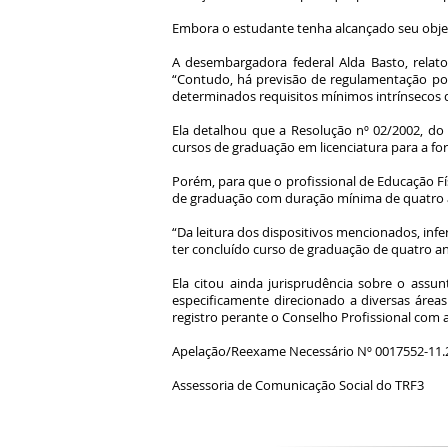
Embora o estudante tenha alcançado seu objeti
A desembargadora federal Alda Basto, relator
“Contudo, há previsão de regulamentação por l
determinados requisitos mínimos intrínsecos d
Ela detalhou que a Resolução nº 02/2002, do
cursos de graduação em licenciatura para a f
Porém, para que o profissional de Educação Fís
de graduação com duração mínima de quatro a
“Da leitura dos dispositivos mencionados, inf
ter concluído curso de graduação de quatro a
Ela citou ainda jurisprudência sobre o assu
especificamente direcionado a diversas área
registro perante o Conselho Profissional com a
Apelação/Reexame Necessário Nº 0017552-11.
Assessoria de Comunicação Social do TRF3