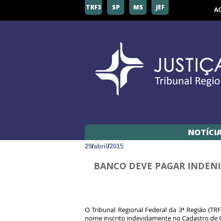
TRF3
SP
MS
JEF
A
NOTÍCI
29
/
abril
/
2015
BANCO DEVE PAGAR INDENI
O Tribunal Regional Federal da 3ª Região (T
nome inscrito indevidamente no Cadastro de 