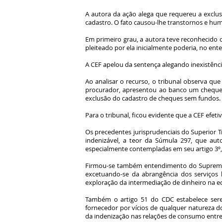
A autora da ação alega que requereu a exclus
cadastro. O fato causou-lhe transtornos e hum
Em primeiro grau, a autora teve reconhecido 
pleiteado por ela inicialmente poderia, no ente
A CEF apelou da sentença alegando inexistênci
Ao analisar o recurso, o tribunal observa qu
procurador, apresentou ao banco um cheque n
exclusão do cadastro de cheques sem fundos. 
Para o tribunal, ficou evidente que a CEF ef
Os precedentes jurisprudenciais do Superior Tr
indenizável, a teor da Súmula 297, que auto
especialmente contempladas em seu artigo 3º, 
Firmou-se também entendimento do Supremo Tr
excetuando-se da abrangência dos serviços 
exploração da intermediação de dinheiro na e
Também o artigo 51 do CDC estabelece sere
fornecedor por vícios de qualquer natureza d
da indenização nas relações de consumo entre o