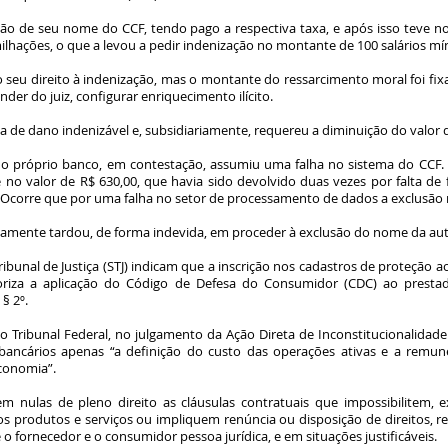
ão de seu nome do CCF, tendo pago a respectiva taxa, e após isso teve n
ilhações, o que a levou a pedir indenização no montante de 100 salários mí
o seu direito à indenização, mas o montante do ressarcimento moral foi fi
nder do juiz, configurar enriquecimento ilícito.
a de dano indenizável e, subsidiariamente, requereu a diminuição do valor 
e o próprio banco, em contestação, assumiu uma falha no sistema do CCF. 
o valor de R$ 630,00, que havia sido devolvido duas vezes por falta de
Ocorre que por uma falha no setor de processamento de dados a exclusão n
etivamente tardou, de forma indevida, em proceder à exclusão do nome da a
ibunal de Justiça (STJ) indicam que a inscrição nos cadastros de proteção 
riza a aplicação do Código de Defesa do Consumidor (CDC) ao prestador
§ 2º.
ibunal Federal, no julgamento da Ação Direta de Inconstitucionalidade 
bancários apenas “a definição do custo das operações ativas e a remun
conomia”.
m nulas de pleno direito as cláusulas contratuais que impossibilitem,
os produtos e serviços ou impliquem renúncia ou disposição de direitos, re
 fornecedor e o consumidor pessoa jurídica, e em situações justificáveis.