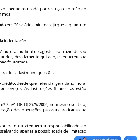
ovo cheque recusado por restrição no referido
nimos.
xado em 20 salários mínimos, já que o quantum
da indenização.
A autora, no final de agosto, por meio de seu
 fundos, devidamente quitado, e requereu sua
ão foi acatada.
utora do cadastro em questão.
ao crédito, desde que indevida, gera dano moral
 serviços. As instituições financeiras estão
nº 2.591-DF, DJ 29/9/2006, no mesmo sentido,
eração das operações passivas praticadas na
 exonerem ou atenuem a responsabilidade do
ssalvando apenas a possibilidade de limitação