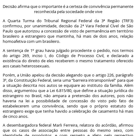
Decisão afirma que o importante é a certeza de convivência permanente
reconhecida pela sociedade onde vive
A Quarta Turma do Tribunal Regional Federal da 3ª Região (TRF3)
confirmou, por unanimidade, decisão da 2ª Vara Federal Cível de São
Paulo que autorizou a concessão de visto de permanência em território
brasileiro a estrangeiro que mantinha, há mais de dois anos, relação
homoafetiva com um brasileiro.
A sentença de 1º grau havia julgado procedente o pedido, nos termos
do artigo 269, inciso I, do Código de Processo Civil, e declarado a
existência do direito de eles receberem o mesmo tratamento oferecido
aos casais heterossexuais.
Porém, a União apelou da decisão alegando que o artigo 226, parágrafo
3º, da Constituição Federal, seria uma “barreira intransponível” para que
a situação descrita nos autos se equipare ao instituto da família. Além
disso, argumentou que a Lei 6.815/80, que define a situação jurídica do
estrangeiro no Brasil, não ampara a pretensão dos autores, pois não
haveria na lei a possibilidade de concessão do visto pelo fato de
estabelecerem uma convivência, sendo que o próprio estatuto do
estrangeiro exige que tenha havido a celebração de casamento há mais
de cinco anos.
A desembargadora federal Marli Ferreira, relatora do acórdão, afirmou
que os casos de associação entre pessoas do mesmo sexo, com
identidade de propósitos, e com respeito e afeto pelo respectivo