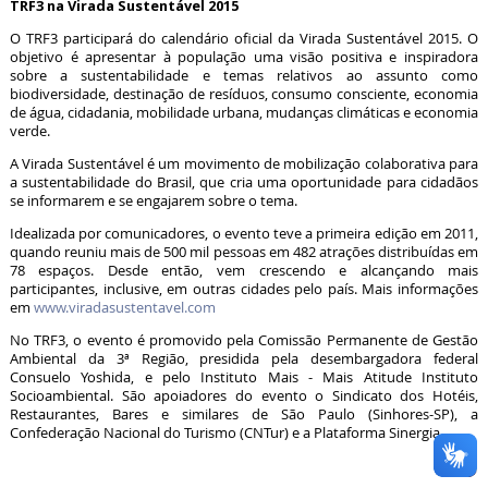
TRF3 na Virada Sustentável 2015
O TRF3 participará do calendário oficial da Virada Sustentável 2015. O
objetivo é apresentar à população uma visão positiva e inspiradora
sobre a sustentabilidade e temas relativos ao assunto como
biodiversidade, destinação de resíduos, consumo consciente, economia
de água, cidadania, mobilidade urbana, mudanças climáticas e economia
verde.
A Virada Sustentável é um movimento de mobilização colaborativa para
a sustentabilidade do Brasil, que cria uma oportunidade para cidadãos
se informarem e se engajarem sobre o tema.
Idealizada por comunicadores, o evento teve a primeira edição em 2011,
quando reuniu mais de 500 mil pessoas em 482 atrações distribuídas em
78 espaços. Desde então, vem crescendo e alcançando mais
participantes, inclusive, em outras cidades pelo país. Mais informações
em
www.viradasustentavel.com
No TRF3, o evento é promovido pela Comissão Permanente de Gestão
Ambiental da 3ª Região, presidida pela desembargadora federal
Consuelo Yoshida, e pelo Instituto Mais - Mais Atitude Instituto
Socioambiental. São apoiadores do evento o Sindicato dos Hotéis,
Restaurantes, Bares e similares de São Paulo (Sinhores-SP), a
Confederação Nacional do Turismo (CNTur) e a Plataforma Sinergia.