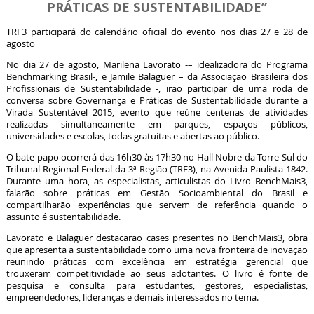
PRÁTICAS DE SUSTENTABILIDADE”
TRF3 participará do calendário oficial do evento nos dias 27 e 28 de
agosto
No dia 27 de agosto, Marilena Lavorato -– idealizadora do Programa
Benchmarking Brasil-, e Jamile Balaguer – da Associação Brasileira dos
Profissionais de Sustentabilidade -, irão participar de uma roda de
conversa sobre Governança e Práticas de Sustentabilidade durante a
Virada Sustentável 2015, evento que reúne centenas de atividades
realizadas simultaneamente em parques, espaços públicos,
universidades e escolas, todas gratuitas e abertas ao público.
O bate papo ocorrerá das 16h30 às 17h30 no Hall Nobre da Torre Sul do
Tribunal Regional Federal da 3ª Região (TRF3), na Avenida Paulista 1842.
Durante uma hora, as especialistas, articulistas do Livro BenchMais3,
falarão sobre práticas em Gestão Socioambiental do Brasil e
compartilharão experiências que servem de referência quando o
assunto é sustentabilidade.
Lavorato e Balaguer destacarão cases presentes no BenchMais3, obra
que apresenta a sustentabilidade como uma nova fronteira de inovação
reunindo práticas com excelência em estratégia gerencial que
trouxeram competitividade ao seus adotantes. O livro é fonte de
pesquisa e consulta para estudantes, gestores, especialistas,
empreendedores, lideranças e demais interessados no tema.