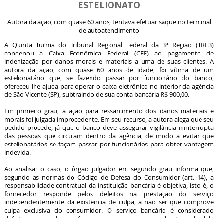
ESTELIONATO
Autora da ação, com quase 60 anos, tentava efetuar saque no terminal
de autoatendimento
A Quinta Turma do Tribunal Regional Federal da 3ª Região (TRF3)
condenou a Caixa Econômica Federal (CEF) ao pagamento de
indenização por danos morais e materiais a uma de suas clientes. A
autora da ação, com quase 60 anos de idade, foi vítima de um
estelionatário que, se fazendo passar por funcionário do banco,
ofereceu-lhe ajuda para operar o caixa eletrônico no interior da agência
de São Vicente (SP), subtraindo de sua conta bancária R$ 900,00.
Em primeiro grau, a ação para ressarcimento dos danos materiais e
morais foi julgada improcedente. Em seu recurso, a autora alega que seu
pedido procede, já que o banco deve assegurar vigilância ininterrupta
das pessoas que circulam dentro da agência, de modo a evitar que
estelionatários se façam passar por funcionários para obter vantagem
indevida.
Ao analisar o caso, o órgão julgador em segundo grau informa que,
segundo as normas do Código de Defesa do Consumidor (art. 14), a
responsabilidade contratual da instituição bancária é objetiva, isto é, o
fornecedor responde pelos defeitos na prestação do serviço
independentemente da existência de culpa, a não ser que comprove
culpa exclusiva do consumidor. O serviço bancário é considerado