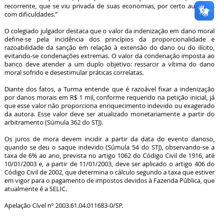
recorrente, que se viu privada de suas economias, por certo auferidas
com dificuldades.”
O colegiado julgador destaca que o valor da indenização em dano moral
define-se pela incidência dos princípios da proporcionalidade e
razoabilidade da sanção em relação à extensão do dano ou do ilícito,
evitando-se condenações extremas. O valor da condenação imposta ao
banco deve atender a um duplo objetivo: ressarcir a vítima do dano
moral sofrido e desestimular práticas correlatas.
Diante dos fatos, a Turma entende que é razoável fixar a indenização
por danos morais em R$ 1 mil, conforme requerido na petição inicial, já
que esse valor não proporciona enriquecimento indevido ou exagerado
da autora. Esse valor deve ser atualizado monetariamente a partir do
arbitramento (Súmula 362 do STJ).
Os juros de mora devem incidir a partir da data do evento danoso,
quando se deu o saque indevido (Súmula 54 do STJ), observando-se a
taxa de 6% ao ano, prevista no artigo 1062 do Código Civil de 1916, até
10/01/2003 e, a partir de 11/01/2003, deve ser aplicado o artigo 406 do
Código Civil de 2002, que determina o cálculo segundo a taxa que estiver
em vigor para o pagamento de impostos devidos à Fazenda Pública, que
atualmente é a SELIC.
Apelação Cível nº 2003.61.04.011683-0/SP.