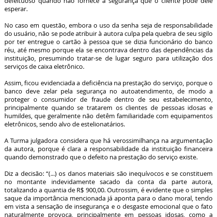
defeituoso quando não fornece a segurança que o cliente pode dele
esperar.
No caso em questão, embora o uso da senha seja de responsabilidade
do usuário, não se pode atribuir à autora culpa pela quebra de seu sigilo
por ter entregue o cartão à pessoa que se dizia funcionário do banco
réu, até mesmo porque ela se encontrava dentro das dependências da
instituição, presumindo tratar-se de lugar seguro para utilização dos
serviços de caixa eletrônico.
Assim, ficou evidenciada a deficiência na prestação do serviço, porque o
banco deve zelar pela segurança no autoatendimento, de modo a
proteger o consumidor de fraude dentro de seu estabelecimento,
principalmente quando se tratarem os clientes de pessoas idosas e
humildes, que geralmente não detêm familiaridade com equipamentos
eletrônicos, sendo alvo de estelionatários.
A Turma julgadora considera que há verossimilhança na argumentação
da autora, porque é clara a responsabilidade da instituição financeira
quando demonstrado que o defeito na prestação do serviço existe.
Diz a decisão: “(...) os danos materiais são inequívocos e se constituem
no montante indevidamente sacado da conta da parte autora,
totalizando a quantia de R$ 900,00. Outrossim, é evidente que o simples
saque da importância mencionada já aponta para o dano moral, tendo
em vista a sensação de insegurança e o desgaste emocional que o fato
naturalmente provoca, principalmente em pessoas idosas, como a