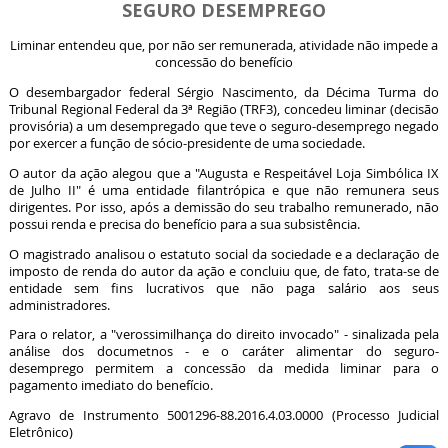
SEGURO DESEMPREGO
Liminar entendeu que, por não ser remunerada, atividade não impede a
concessão do benefício
O desembargador federal Sérgio Nascimento, da Décima Turma do
Tribunal Regional Federal da 3ª Região (TRF3), concedeu liminar (decisão
provisória) a um desempregado que teve o seguro-desemprego negado
por exercer a função de sócio-presidente de uma sociedade.
O autor da ação alegou que a "Augusta e Respeitável Loja Simbólica IX
de Julho II" é uma entidade filantrópica e que não remunera seus
dirigentes. Por isso, após a demissão do seu trabalho remunerado, não
possui renda e precisa do benefício para a sua subsistência.
O magistrado analisou o estatuto social da sociedade e a declaração de
imposto de renda do autor da ação e concluiu que, de fato, trata-se de
entidade sem fins lucrativos que não paga salário aos seus
administradores.
Para o relator, a "verossimilhança do direito invocado" - sinalizada pela
análise dos documetnos - e o caráter alimentar do seguro-
desemprego permitem a concessão da medida liminar para o
pagamento imediato do benefício.
Agravo de Instrumento 5001296-88.2016.4.03.0000 (Processo Judicial
Eletrônico)