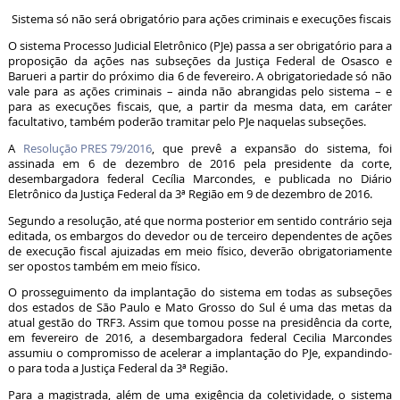
Sistema só não será obrigatório para ações criminais e execuções fiscais
O sistema Processo Judicial Eletrônico (PJe) passa a ser obrigatório para a
proposição da ações nas subseções da Justiça Federal de Osasco e
Barueri a partir do próximo dia 6 de fevereiro. A obrigatoriedade só não
vale para as ações criminais – ainda não abrangidas pelo sistema – e
para as execuções fiscais, que, a partir da mesma data, em caráter
facultativo, também poderão tramitar pelo PJe naquelas subseções.
A
Resolução PRES 79/2016
, que prevê a expansão do sistema, foi
assinada em 6 de dezembro de 2016 pela presidente da corte,
desembargadora federal Cecília Marcondes, e publicada no Diário
Eletrônico da Justiça Federal da 3ª Região em 9 de dezembro de 2016.
Segundo a resolução, até que norma posterior em sentido contrário seja
editada, os embargos do devedor ou de terceiro dependentes de ações
de execução fiscal ajuizadas em meio físico, deverão obrigatoriamente
ser opostos também em meio físico.
O prosseguimento da implantação do sistema em todas as subseções
dos estados de São Paulo e Mato Grosso do Sul é uma das metas da
atual gestão do TRF3. Assim que tomou posse na presidência da corte,
em fevereiro de 2016, a desembargadora federal Cecilia Marcondes
assumiu o compromisso de acelerar a implantação do PJe, expandindo-
o para toda a Justiça Federal da 3ª Região.
Para a magistrada, além de uma exigência da coletividade, o sistema