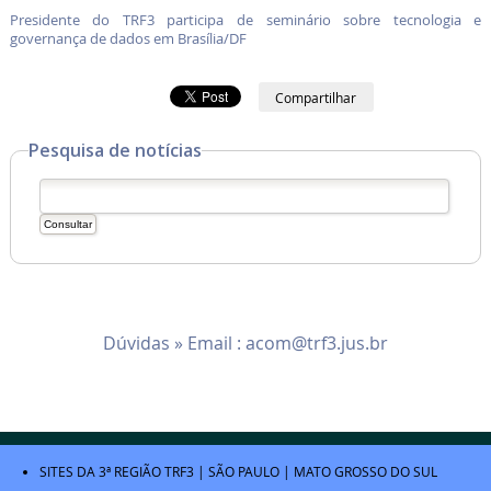
Presidente do TRF3 participa de seminário sobre tecnologia e
governança de dados em Brasília/DF
Compartilhar
Pesquisa de notícias
Dúvidas » Email :
acom@trf3.jus.br
SITES DA 3ª REGIÃO
TRF3
|
SÃO PAULO
|
MATO GROSSO DO SUL