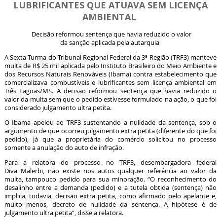
LUBRIFICANTES QUE ATUAVA SEM LICENÇA
AMBIENTAL
Decisão reformou sentença que havia reduzido o valor
da sanção aplicada pela autarquia
A Sexta Turma do Tribunal Regional Federal da 3ª Região (TRF3) manteve
multa de R$ 25 mil aplicada pelo Instituto Brasileiro do Meio Ambiente e
dos Recursos Naturais Renováveis (Ibama) contra estabelecimento que
comercializava combustíveis e lubrificantes sem licença ambiental em
Três Lagoas/MS. A decisão reformou sentença que havia reduzido o
valor da multa sem que o pedido estivesse formulado na ação, o que foi
considerado julgamento
ultra petita
.
O Ibama apelou ao TRF3 sustentando a nulidade da sentença, sob o
argumento de que ocorreu julgamento
extra petita
(diferente do que foi
pedido), já que a proprietária do comércio solicitou no processo
somente a anulação do auto de infração.
Para a relatora do processo no TRF3, desembargadora federal
Diva Malerbi, não existe nos autos qualquer referência ao valor da
multa, tampouco pedido para sua minoração. “O reconhecimento do
desalinho entre a demanda (pedido) e a tutela obtida (sentença) não
implica, todavia, decisão
extra petita
, como afirmado pelo apelante e,
muito menos, decreto de nulidade da sentença. A hipótese é de
julgamento
ultra petita
”, disse a relatora.