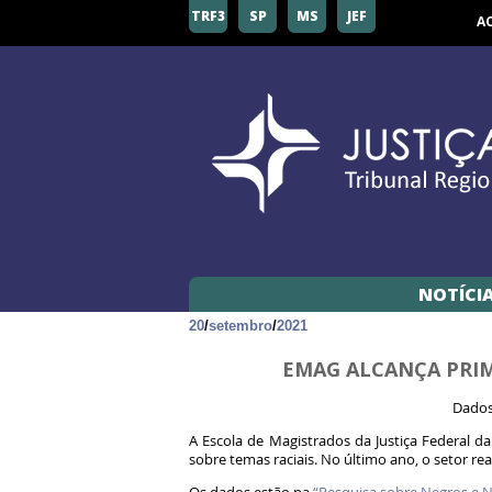
TRF3
SP
MS
JEF
A
NOTÍCI
20
/
setembro
/
2021
EMAG ALCANÇA PRIM
Dados
A Escola de Magistrados da Justiça Federal da
sobre temas raciais. No último ano, o setor re