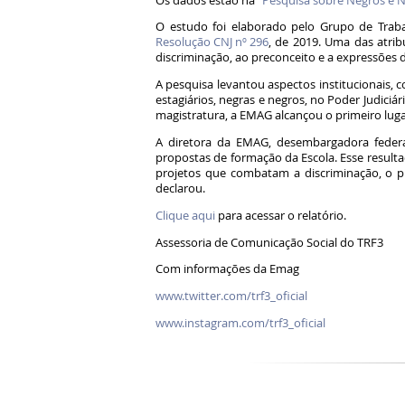
Os dados estão na
“Pesquisa sobre Negros e N
O estudo foi elaborado pelo Grupo de Traba
Resolução CNJ nº 296
, de 2019. Uma das atri
discriminação, ao preconceito e a expressões 
A pesquisa levantou aspectos institucionais, c
estagiários, negras e negros, no Poder Judiciári
magistratura, a EMAG alcançou o primeiro luga
A diretora da EMAG, desembargadora federal
propostas de formação da Escola. Esse resulta
projetos que combatam a discriminação, o pr
declarou.
Clique aqui
para acessar o relatório.
Assessoria de Comunicação Social do TRF3
Com informações da Emag
www.twitter.com/trf3_oficial
www.instagram.com/trf3_oficial