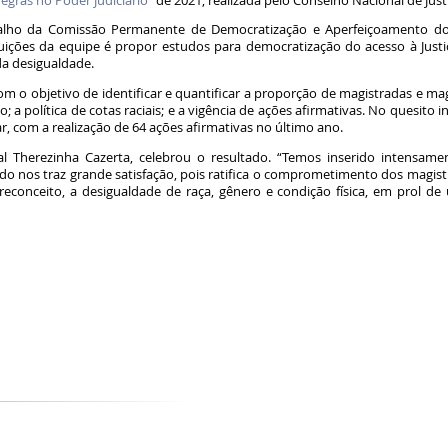
egras no Poder Judiciário”
de 2021, realizada pelo Conselho Nacional de Justi
lho da Comissão Permanente de Democratização e Aperfeiçoamento dos S
buições da equipe é propor estudos para democratização do acesso à Jus
da desigualdade.
om o objetivo de identificar e quantificar a proporção de magistradas e magi
o; a política de cotas raciais; e a vigência de ações afirmativas. No quesito 
r, com a realização de 64 ações afirmativas no último ano.
 Therezinha Cazerta, celebrou o resultado. “Temos inserido intensame
do nos traz grande satisfação, pois ratifica o comprometimento dos magist
econceito, a desigualdade de raça, gênero e condição física, em prol de