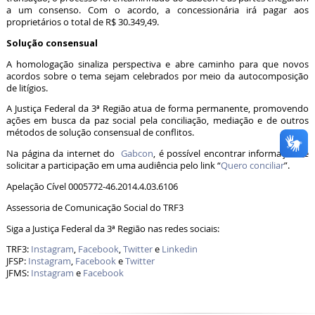
a um consenso. Com o acordo, a concessionária irá pagar aos
proprietários o total de R$ 30.349,49.
Solução consensual
A homologação sinaliza perspectiva e abre caminho para que novos
acordos sobre o tema sejam celebrados por meio da autocomposição
de litígios.
A Justiça Federal da 3ª Região atua de forma permanente, promovendo
ações em busca da paz social pela conciliação, mediação e de outros
métodos de solução consensual de conflitos.
Na página da internet do
Gabcon
, é possível encontrar informações e
solicitar a participação em uma audiência pelo link “
Quero conciliar
”.
Apelação Cível 0005772-46.2014.4.03.6106
Assessoria de Comunicação Social do TRF3
Siga a Justiça Federal da 3ª Região nas redes sociais:
TRF3:
Instagram
,
Facebook
,
Twitter
e
Linkedin
JFSP:
Instagram
,
Facebook
e
Twitter
JFMS:
Instagram
e
Facebook