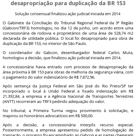
desapropriação para duplicação da BR 153
Solução consensual finalizou ação judicial iniciada em 2014
O Gabinete da Conciliação do Tribunal Regional Federal da 3ª Região
(Gabcon/TRF3) homologou, no dia 12 de junho, um acordo entre uma
concessionária de rodovia e proprietários de uma área de 528,74 m2
declarada de utilidade pública. O local foi desapropriado para obra de
duplicação da BR 153, no interior de São Paulo.
O coordenador do Gabcon, desembargador federal Carlos Muta,
homologou a decisão, que finalizou ação judicial iniciada em 2014.
A concessionária havia entrado com processo de desapropriação da
área próxima à BR 153 para obras de melhoria da segurança viária, com
o pagamento do valor indenizatório de R$ 7.872,96.
Após sentença da Justiça Federal em São José do Rio Preto/SP ter
incorporado o local à União Federal e fixado indenização em R$
21.392,84, a empresa e a Agência Nacional de Transportes Terrestres
(ANTT) recorreram ao TRF3 pedindo adequação do valor.
No tribunal, a Primeira Turma negou provimento à solicitação, e
majorou os honorários advocatícios em R$ 500,00.
Após a decisão, a concessionária interpôs recurso especial.
Posterirormente, a empresa apresentou pedido de homologação de
transação, o processo foi encaminhado ao Gabcon e as partes chegaram