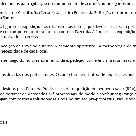
 demandas para agilização no cumprimento de acordos homologados no âmb
trais de Conciliação (Cecons) da Justiça Federal da 3ª Região e contou com
a Santos.
figuram a expedição dos ofícios requisitórios, que deve ser realizada pel
 em cumprimento de sentença contra a Fazenda. Além disso, a expedição d
r utilizado é o PrecWeb.
pedição de RPVs no sistema. A servidora apresentou a metodologia de trab
necessidade de cada local.
 ser seguido no preenchimento da expedição, conferência, transmissão e
u as dúvidas dos participantes. O curso também tratou de requisições nos 
s devidos pela Fazenda Pública, seja de requisição de pequeno valor (RPV),
 de decisões de demandas pré-processuais, de modo a conferir segurança e ef
jam compostas e solucionadas ainda no circuito pré-processual, reduzindo
ciais: