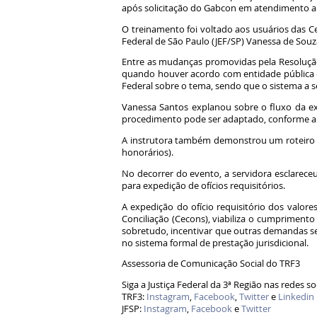
após solicitação do Gabcon em atendimento a
O treinamento foi voltado aos usuários das Cen
Federal de São Paulo (JEF/SP) Vanessa de Souz
Entre as mudanças promovidas pela Resolução 
quando houver acordo com entidade pública e
Federal sobre o tema, sendo que o sistema a se
Vanessa Santos explanou sobre o fluxo da ex
procedimento pode ser adaptado, conforme a 
A instrutora também demonstrou um roteiro a
honorários).
No decorrer do evento, a servidora esclarece
para expedição de ofícios requisitórios.
A expedição do ofício requisitório dos valore
Conciliação (Cecons), viabiliza o cumprimento
sobretudo, incentivar que outras demandas se
no sistema formal de prestação jurisdicional.
Assessoria de Comunicação Social do TRF3
Siga a Justiça Federal da 3ª Região nas redes so
TRF3:
Instagram
,
Facebook
,
Twitter
e
Linkedin
JFSP:
Instagram
,
Facebook
e
Twitter