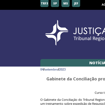
TRF3
SP
MS
JEF
A
NOTÍCI
04
/
setembro
/
2023
Gabinete da Conciliação p
Curso t
O Gabinete da Conciliação do Tribunal Region
um treinamento sobre expedição de Requisiçõe