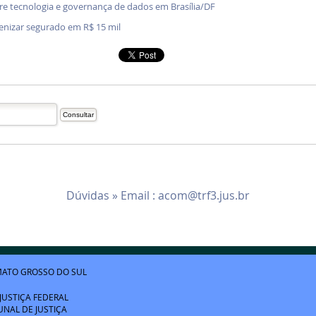
bre tecnologia e governança de dados em Brasília/DF
denizar segurado em R$ 15 mil
Dúvidas » Email :
acom@trf3.jus.br
ATO GROSSO DO SUL
JUSTIÇA FEDERAL
UNAL DE JUSTIÇA