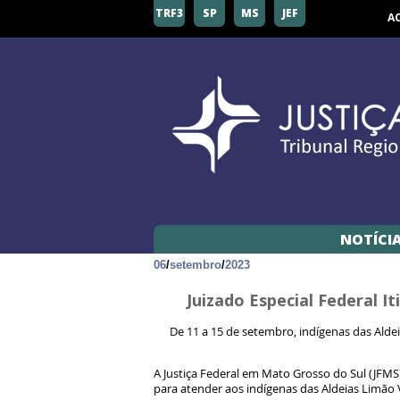
TRF3
SP
MS
JEF
A
NOTÍCI
06
/
setembro
/
2023
Juizado Especial Federal 
De 11 a 15 de setembro, indígenas das Alde
A Justiça Federal em Mato Grosso do Sul (JFMS)
para atender aos indígenas das Aldeias Limão 