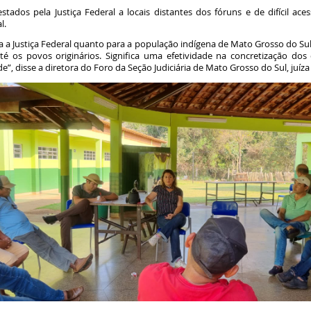
stados pela Justiça Federal a locais distantes dos fóruns e de difícil ac
l.
 a Justiça Federal quanto para a população indígena de Mato Grosso do Sul. 
 até os povos originários. Significa uma efetividade na concretização do
”, disse a diretora do Foro da Seção Judiciária de Mato Grosso do Sul, juíza