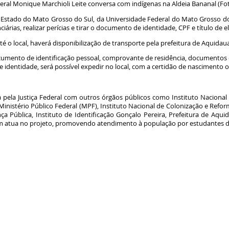
deral Monique Marchioli Leite conversa com indígenas na Aldeia Bananal (Fo
 Estado do Mato Grosso do Sul, da Universidade Federal do Mato Grosso do
árias, realizar perícias e tirar o documento de identidade, CPF e título de el
é o local, haverá disponibilização de transporte pela prefeitura de Aquidau
umento de identificação pessoal, comprovante de residência, documentos o
identidade, será possível expedir no local, com a certidão de nascimento
a pela Justiça Federal com outros órgãos públicos como Instituto Nacional 
Ministério Público Federal (MPF), Instituto Nacional de Colonização e Refo
nça Pública, Instituto de Identificação Gonçalo Pereira, Prefeitura de Aqui
m atua no projeto, promovendo atendimento à população por estudantes d