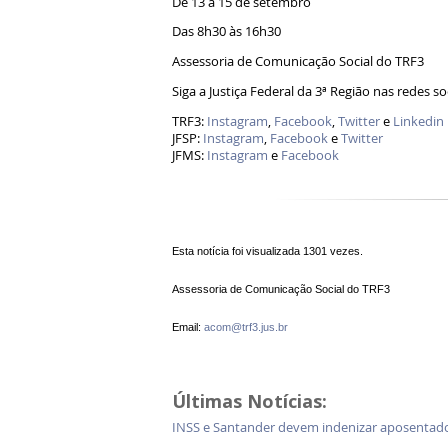
De 13 a 15 de setembro
Das 8h30 às 16h30
Assessoria de Comunicação Social do TRF3
Siga a Justiça Federal da 3ª Região nas redes so
TRF3:
Instagram
,
Facebook
,
Twitter
e
Linkedin
JFSP:
Instagram
,
Facebook
e
Twitter
JFMS:
Instagram
e
Facebook
Esta notícia foi visualizada 1301 vezes.
Assessoria de Comunicação Social do TRF3
Email:
acom@trf3.jus.br
Últimas Notícias:
INSS e Santander devem indenizar aposentad