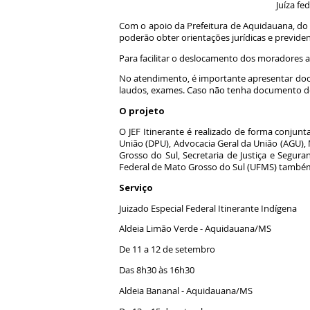
Juíza fe
Com o apoio da Prefeitura de Aquidauana, do
poderão obter orientações jurídicas e previdenci
Para facilitar o deslocamento dos moradores at
No atendimento, é importante apresentar doc
laudos, exames. Caso não tenha documento de 
O projeto
O JEF Itinerante é realizado de forma conjunt
União (DPU), Advocacia Geral da União (AGU), 
Grosso do Sul, Secretaria de Justiça e Segura
Federal de Mato Grosso do Sul (UFMS) també
Serviço
Juizado Especial Federal Itinerante Indígena
Aldeia Limão Verde - Aquidauana/MS
De 11 a 12 de setembro
Das 8h30 às 16h30
Aldeia Bananal - Aquidauana/MS