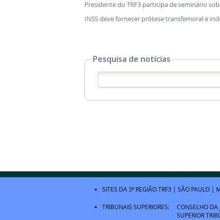
Presidente do TRF3 participa de seminário so
INSS deve fornecer prótese transfemoral e in
Pesquisa de notícias
SITES DA 3ª REGIÃO
TRF3
|
SÃO PAULO
|
M
TRIBUNAIS SUPERIORES:
CONSELHO DA 
SUPERIOR TRIB