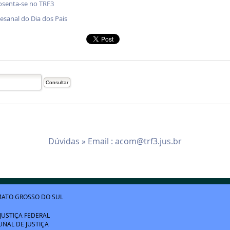
osenta-se no TRF3
tesanal do Dia dos Pais
Dúvidas » Email :
acom@trf3.jus.br
ATO GROSSO DO SUL
JUSTIÇA FEDERAL
UNAL DE JUSTIÇA