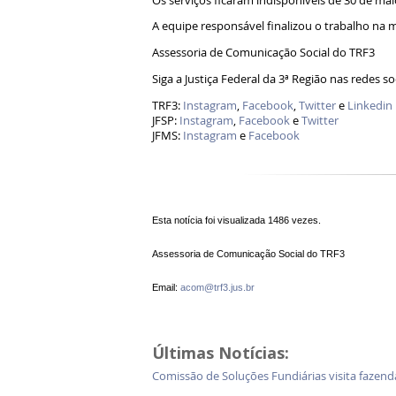
Os serviços ficaram indisponíveis de 30 de ma
A equipe responsável finalizou o trabalho na m
Assessoria de Comunicação Social do TRF3
Siga a Justiça Federal da 3ª Região nas redes soc
TRF3:
Instagram
,
Facebook
,
Twitter
e
Linkedin
JFSP:
Instagram
,
Facebook
e
Twitter
JFMS:
Instagram
e
Facebook
Esta notícia foi visualizada 1486 vezes.
Assessoria de Comunicação Social do TRF3
Email:
acom@trf3.jus.br
Últimas Notícias:
Comissão de Soluções Fundiárias visita faz