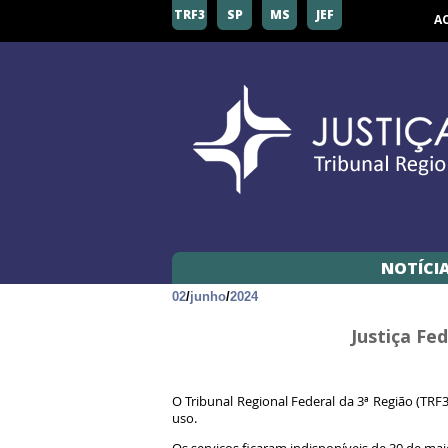
TRF3
SP
MS
JEF
A
NOTÍCI
02
/
junho
/
2024
Justiça Fe
O Tribunal Regional Federal da 3ª Região (TRF3
uso.