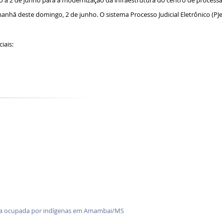
io a 2 de junho para a modernização da infraestrutura do centro de proces
anhã deste domingo, 2 de junho. O sistema Processo Judicial Eletrônico (PJ
iais:
enda ocupada por indígenas em Amambai/MS