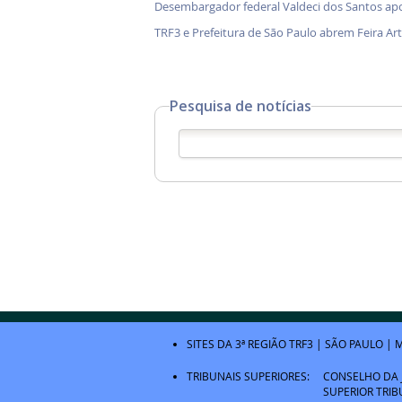
Desembargador federal Valdeci dos Santos ap
TRF3 e Prefeitura de São Paulo abrem Feira Ar
Pesquisa de notícias
SITES DA 3ª REGIÃO
TRF3
|
SÃO PAULO
|
M
TRIBUNAIS SUPERIORES:
CONSELHO DA 
SUPERIOR TRIB