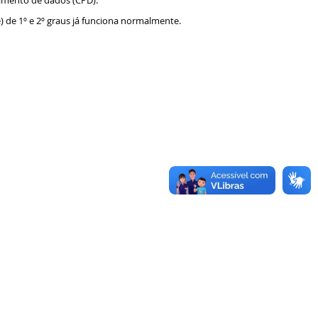
samento de dados (CPD).
e) de 1º e 2º graus já funciona normalmente.