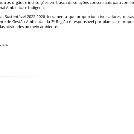
utros órgãos e instituições em busca de soluções consensuais para confli
nal Ambiental e Indígena.
a Sustentável 2022-2026, ferramenta que proporciona indicadores, metas e
te de Gestão Ambiental da 3ª Região é responsável por planejar e propo
das atividades ao meio ambiente.
ciais: