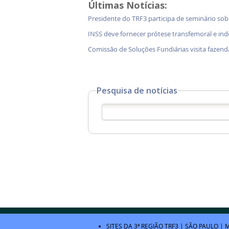
Últimas Notícias:
Presidente do TRF3 participa de seminário so
INSS deve fornecer prótese transfemoral e in
Comissão de Soluções Fundiárias visita faz
Pesquisa de notícias
SITES DA 3ª REGIÃO
TRF3
|
SÃO PAULO
|
M