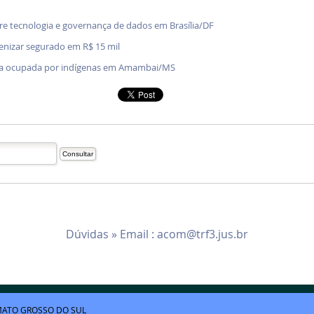
bre tecnologia e governança de dados em Brasília/DF
denizar segurado em R$ 15 mil
enda ocupada por indígenas em Amambai/MS
Dúvidas » Email :
acom@trf3.jus.br
ATO GROSSO DO SUL