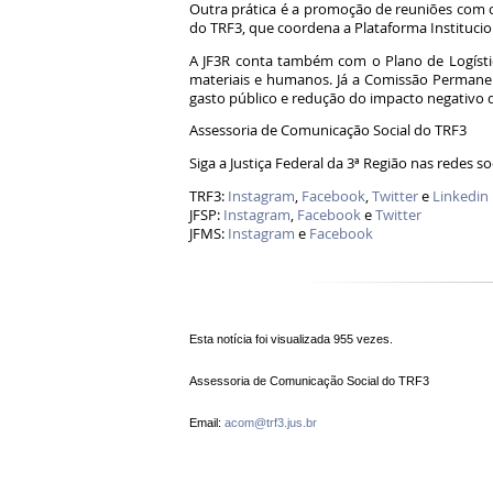
Outra prática é a promoção de reuniões com o
do TRF3, que coordena a Plataforma Institucio
A JF3R conta também com o Plano de Logístic
materiais e humanos. Já a Comissão Permanen
gasto público e redução do impacto negativo 
Assessoria de Comunicação Social do TRF3
Siga a Justiça Federal da 3ª Região nas redes so
TRF3:
Instagram
,
Facebook
,
Twitter
e
Linkedin
JFSP:
Instagram
,
Facebook
e
Twitter
JFMS:
Instagram
e
Facebook
Esta notícia foi visualizada 955 vezes.
Assessoria de Comunicação Social do TRF3
Email:
acom@trf3.jus.br