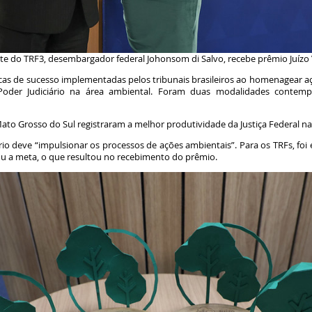
nte do TRF3, desembargador federal Johonsom di Salvo, recebe prêmio Juízo
ticas de sucesso implementadas pelos tribunais brasileiros ao homenagear 
der Judiciário na área ambiental. Foram duas modalidades contempl
 Mato Grosso do Sul registraram a melhor produtividade da Justiça Federal 
rio deve “impulsionar os processos de ações ambientais”. Para os TRFs, fo
rou a meta, o que resultou no recebimento do prêmio.