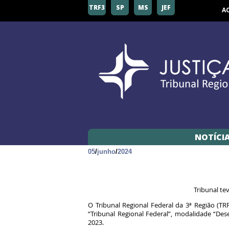
TRF3
SP
MS
JEF
A
NOTÍCI
05
/
junho
/
2024
Tribunal te
O Tribunal Regional Federal da 3ª Região (T
“Tribunal Regional Federal”, modalidade “De
2023.