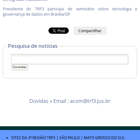
Presidente do TRF3 participa de seminário sobre tecnologia e
governança de dados em Brasília/DF
Compartilhar
Pesquisa de notícias
Dúvidas » Email :
acom@trf3.jus.br
SITES DA 3ª REGIÃO
TRF3
|
SÃO PAULO
|
MATO GROSSO DO SUL