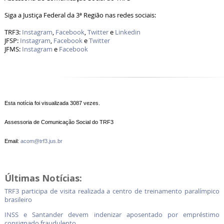
Siga a Justiça Federal da 3ª Região nas redes sociais:
TRF3:
Instagram
,
Facebook
,
Twitter
e
Linkedin
JFSP:
Instagram
,
Facebook
e
Twitter
JFMS:
Instagram
e
Facebook
Esta notícia foi visualizada 3087 vezes.
Assessoria de Comunicação Social do TRF3
Email:
acom@trf3.jus.br
Últimas Notícias:
TRF3 participa de visita realizada a centro de treinamento paralímpico
brasileiro
INSS e Santander devem indenizar aposentado por empréstimo
consignado fraudulento