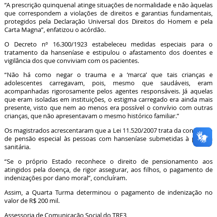
“A prescrição quinquenal atinge situações de normalidade e não àquelas
que correspondem a violações de direitos e garantias fundamentais,
protegidos pela Declaração Universal dos Direitos do Homem e pela
Carta Magna”, enfatizou o acórdão.
O Decreto nº 16.300/1923 estabeleceu medidas especiais para o
tratamento da hanseníase e estipulou o afastamento dos doentes e
vigilância dos que conviviam com os pacientes.
“Não há como negar o trauma e a ‘marca’ que tais crianças e
adolescentes carregavam, pois, mesmo que saudáveis, eram
acompanhadas rigorosamente pelos agentes responsáveis. Já aquelas
que eram isoladas em instituições, o estigma carregado era ainda mais
presente, visto que nem ao menos era possível o convívio com outras
crianças, que não apresentavam o mesmo histórico familiar.”
Os magistrados acrescentaram que a Lei 11.520/2007 trata da concessão
de pensão especial às pessoas com hanseníase submetidas à política
sanitária.
“Se o próprio Estado reconhece o direito de pensionamento aos
atingidos pela doença, de rigor assegurar, aos filhos, o pagamento de
indenizações por dano moral”, concluíram.
Assim, a Quarta Turma determinou o pagamento de indenização no
valor de R$ 200 mil.
Assessoria de Comunicação Social do TRF3