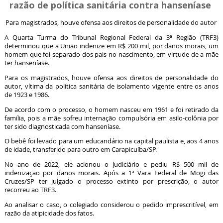
razão de política sanitária contra hanseníase
Para magistrados, houve ofensa aos direitos de personalidade do autor
A Quarta Turma do Tribunal Regional Federal da 3ª Região (TRF3)
determinou que a União indenize em R$ 200 mil, por danos morais, um
homem que foi separado dos pais no nascimento, em virtude de a mãe
ter hanseníase.
Para os magistrados, houve ofensa aos direitos de personalidade do
autor, vítima da política sanitária de isolamento vigente entre os anos
de 1923 e 1986.
De acordo com o processo, o homem nasceu em 1961 e foi retirado da
família, pois a mãe sofreu internação compulsória em asilo-colônia por
ter sido diagnosticada com hanseníase.
O bebê foi levado para um educandário na capital paulista e, aos 4 anos
de idade, transferido para outro em Carapicuíba/SP.
No ano de 2022, ele acionou o Judiciário e pediu R$ 500 mil de
indenização por danos morais. Após a 1ª Vara Federal de Mogi das
Cruzes/SP ter julgado o processo extinto por prescrição, o autor
recorreu ao TRF3.
Ao analisar o caso, o colegiado considerou o pedido imprescritível, em
razão da atipicidade dos fatos.