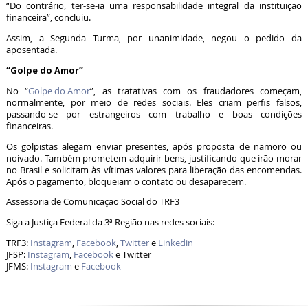
“Do contrário, ter-se-ia uma responsabilidade integral da instituição
financeira”, concluiu.
Assim, a Segunda Turma, por unanimidade, negou o pedido da
aposentada.
“Golpe do Amor”
No “
Golpe do Amor
”, as tratativas com os fraudadores começam,
normalmente, por meio de redes sociais. Eles criam perfis falsos,
passando-se por estrangeiros com trabalho e boas condições
financeiras.
Os golpistas alegam enviar presentes, após proposta de namoro ou
noivado. Também prometem adquirir bens, justificando que irão morar
no Brasil e solicitam às vítimas valores para liberação das encomendas.
Após o pagamento, bloqueiam o contato ou desaparecem.
Assessoria de Comunicação Social do TRF3
Siga a Justiça Federal da 3ª Região nas redes sociais:
TRF3:
Instagram
,
Facebook
,
Twitter
e
Linkedin
JFSP:
Instagram
,
Facebook
e Twitter
JFMS:
Instagram
e
Facebook