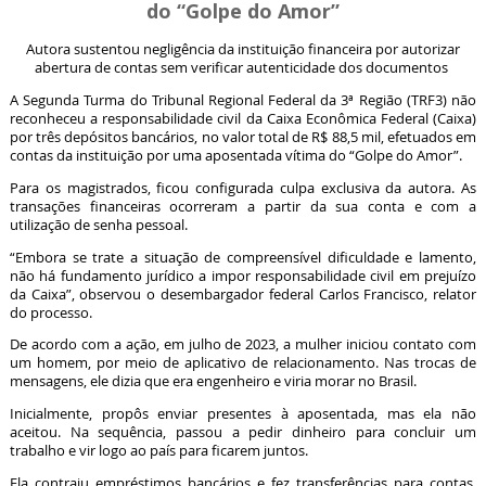
do “Golpe do Amor”
Autora sustentou negligência da instituição financeira por autorizar
abertura de contas sem verificar autenticidade dos documentos
A Segunda Turma do Tribunal Regional Federal da 3ª Região (TRF3) não
reconheceu a responsabilidade civil da Caixa Econômica Federal (Caixa)
por três depósitos bancários, no valor total de R$ 88,5 mil, efetuados em
contas da instituição por uma aposentada vítima do “Golpe do Amor”.
Para os magistrados, ficou configurada culpa exclusiva da autora. As
transações financeiras ocorreram a partir da sua conta e com a
utilização de senha pessoal.
“Embora se trate a situação de compreensível dificuldade e lamento,
não há fundamento jurídico a impor responsabilidade civil em prejuízo
da Caixa”, observou o desembargador federal Carlos Francisco, relator
do processo.
De acordo com a ação, em julho de 2023, a mulher iniciou contato com
um homem, por meio de aplicativo de relacionamento. Nas trocas de
mensagens, ele dizia que era engenheiro e viria morar no Brasil.
Inicialmente, propôs enviar presentes à aposentada, mas ela não
aceitou. Na sequência, passou a pedir dinheiro para concluir um
trabalho e vir logo ao país para ficarem juntos.
Ela contraiu empréstimos bancários e fez transferências para contas,