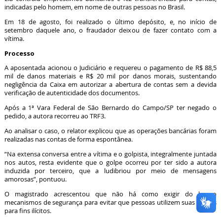
indicadas pelo homem, em nome de outras pessoas no Brasil.
Em 18 de agosto, foi realizado o último depósito, e, no início de
setembro daquele ano, o fraudador deixou de fazer contato com a
vítima.
Processo
A aposentada acionou o Judiciário e requereu o pagamento de R$ 88,5
mil de danos materiais e R$ 20 mil por danos morais, sustentando
negligência da Caixa em autorizar a abertura de contas sem a devida
verificação de autenticidade dos documentos.
Após a 1ª Vara Federal de São Bernardo do Campo/SP ter negado o
pedido, a autora recorreu ao TRF3.
Ao analisar o caso, o relator explicou que as operações bancárias foram
realizadas nas contas de forma espontânea.
“Na extensa conversa entre a vítima e o golpista, integralmente juntada
nos autos, resta evidente que o golpe ocorreu por ter sido a autora
induzida por terceiro, que a ludibriou por meio de mensagens
amorosas”, pontuou.
O magistrado acrescentou que não há como exigir do banco
mecanismos de segurança para evitar que pessoas utilizem suas contas
para fins ilícitos.